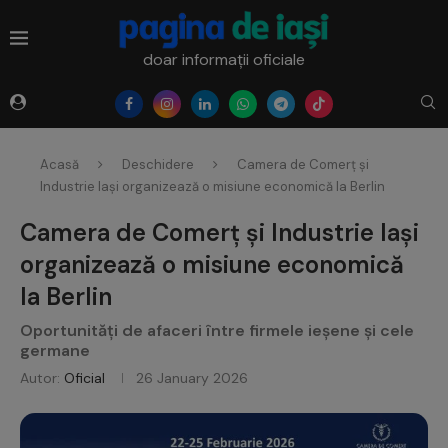
doar informații oficiale
Acasă
Deschidere
Camera de Comerț și
Industrie Iași organizează o misiune economică la Berlin
Camera de Comerț și Industrie Iași
organizează o misiune economică
la Berlin
Oportunități de afaceri între firmele ieșene și cele
germane
Autor:
Oficial
26 January 2026