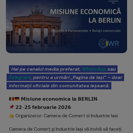
Hai pe canalul media preferat,
WhatsApp
sau
Telegram
, pentru a urmări „Pagina de Iași” – doar
informații oficiale din comunitatea ieșeană.
𝗠𝗶𝘀𝗶𝘂𝗻𝗲 𝗲𝗰𝗼𝗻𝗼𝗺𝗶𝗰𝗮 𝗹𝗮 𝗕𝗘𝗥𝗟𝗜𝗡
𝟮𝟮-𝟮𝟱 𝗳𝗲𝗯𝗿𝘂𝗮𝗿𝗶𝗲 𝟮𝟬𝟮𝟲
Organizator: Camera de Comert si Industrie Iasi
Camera de Comerț și Industrie Iași vă invită să faceți