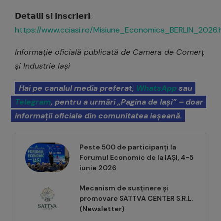
𝗗𝗲𝘁𝗮𝗹𝗶𝗶 𝘀𝗶 𝗶𝗻𝘀𝗰𝗿𝗶𝗲𝗿𝗶:
https://www.cciasi.ro/Misiune_Economica_BERLIN_2026.
Informație oficială publicată de Camera de Comerț
și Industrie Iași
Hai pe canalul media preferat,
WhatsApp
sau
Telegram
, pentru a urmări „Pagina de Iași” – doar
informații oficiale din comunitatea ieșeană.
Peste 500 de participanți la
Forumul Economic de la IAȘI, 4-5
iunie 2026
Mecanism de susținere și
promovare SATTVA CENTER S.R.L.
(Newsletter)