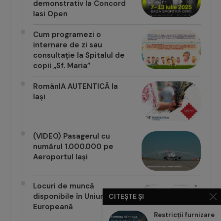
demonstrativ la Concord
Iasi Open
Cum programezi o
internare de zi sau
consultație la Spitalul de
copii „Sf. Maria”
RomânIA AUTENTICĂ la
Iași
(VIDEO) Pasagerul cu
numărul 1.000.000 pe
Aeroportul Iași
Locuri de muncă
disponibile în Uniunea
CITEȘTE ȘI
Europeană
Restricții furnizare