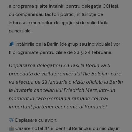
a programa și alte întâlniri pentru delegația CCI Iași,
cu companii sau factori politici, în funcție de
interesele membrilor delegației și de solicitările
punctuale.
Întâlnirile de la Berlin (de grup sau individuale) vor
fi programate pentru zilele de 23 și 24 februarie.
𝘋𝘦𝘱𝘭𝘢𝘴𝘢𝘳𝘦𝘢 𝘥𝘦𝘭𝘦𝘨𝘢𝘵𝘪𝘦𝘪 𝘊𝘊𝘐 𝘐𝘢𝘴𝘪 𝘭𝘢 𝘉𝘦𝘳𝘭𝘪𝘯 𝘷𝘢 𝘧𝘪
𝘱𝘳𝘦𝘤𝘦𝘥𝘢𝘵𝘢 𝘥𝘦 𝘷𝘪𝘻𝘪𝘵𝘢 𝘱𝘳𝘦𝘮𝘪𝘦𝘳𝘶𝘭𝘶𝘪 𝘐𝘭𝘪𝘦 𝘉𝘰𝘭𝘰𝘫𝘢𝘯, 𝘤𝘢𝘳𝘦
𝘷𝘢 𝘦𝘧𝘦𝘤𝘵𝘶𝘢 𝘱𝘦 28 𝘪𝘢𝘯𝘶𝘢𝘳𝘪𝘦 𝘰 𝘷𝘪𝘻𝘪𝘵𝘢 𝘰𝘧𝘪𝘤𝘪𝘢𝘭𝘢 𝘭𝘢 𝘉𝘦𝘳𝘭𝘪𝘯
𝘭𝘢 𝘪𝘯𝘷𝘪𝘵𝘢𝘵𝘪𝘢 𝘤𝘢𝘯𝘤𝘦𝘭𝘢𝘳𝘶𝘭𝘶𝘪 𝘍𝘳𝘪𝘦𝘥𝘳𝘪𝘤𝘩 𝘔𝘦𝘳𝘻, 𝘪𝘯𝘵𝘳-𝘶𝘯
𝘮𝘰𝘮𝘦𝘯𝘵 𝘪𝘯 𝘤𝘢𝘳𝘦 𝘎𝘦𝘳𝘮𝘢𝘯𝘪𝘢 𝘳𝘢𝘮𝘢𝘯𝘦 𝘤𝘦𝘭 𝘮𝘢𝘪
𝘪𝘮𝘱𝘰𝘳𝘵𝘢𝘯𝘵 𝘱𝘢𝘳𝘵𝘦𝘯𝘦𝘳 𝘦𝘤𝘰𝘯𝘰𝘮𝘪𝘤 𝘢𝘭 𝘙𝘰𝘮𝘢𝘯𝘪𝘦𝘪.
Deplasare cu avion.
Cazare hotel 4* în centrul Berlinului, cu mic dejun.