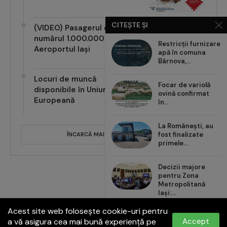
CITEȘTE ȘI
(VIDEO) Pasagerul cu
numărul 1.000.000 pe
Restricții furnizare
Aeroportul Iași
apă în comuna
Bârnova,...
Locuri de muncă
Focar de variolă
disponibile în Uniunea
ovină confirmat
Europeană
în...
La Românești, au
fost finalizate
ÎNCARCĂ MAI MULTE POSTĂRI
primele...
Decizii majore
pentru Zona
Metropolitană
Iași:...
Acest site web folosește cookie-uri pentru
Carrefour România
a vă asigura cea mai bună experiență pe
Accept
aduce noul val de...