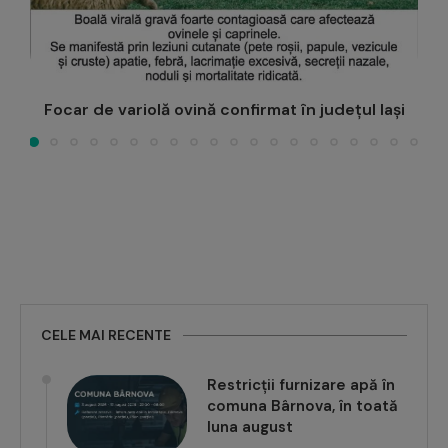
Un copil nu stă în calea visurilor sau a carierei
CELE MAI RECENTE
Restricții furnizare apă în
comuna Bârnova, în toată
luna august