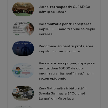
Jurnal retrospectiv CJRAE: Ce
dăm și ce luăm?
Indemnizația pentru creșterea
copilului – Când trebuie să depui
cererea
Recomandări pentru protejarea
copiilor în mediul online
Vaccinare prea puțină, gripă prea
multă: doar 10.000 de copii
imunizați antigripal în Iași, în plin
sezon epidemic
Ziua Națională sărbătorită în
Școala Gimnazială “Colonel
Langa” din Miroslava