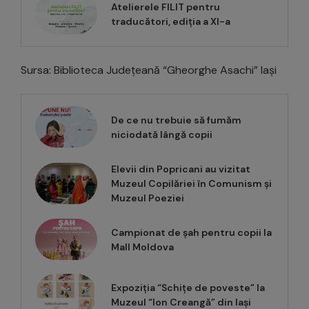
Atelierele FILIT pentru
traducători, ediția a XI-a
Sursa: Biblioteca Județeană “Gheorghe Asachi” Iași
De ce nu trebuie să fumăm
niciodată lângă copii
Elevii din Popricani au vizitat
Muzeul Copilăriei în Comunism și
Muzeul Poeziei
Campionat de șah pentru copii la
Mall Moldova
Expoziția “Schițe de poveste” la
Muzeul “Ion Creangă” din Iași