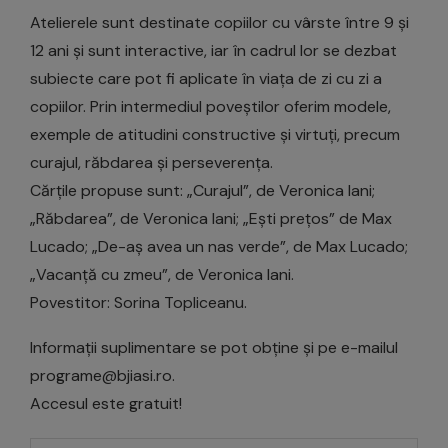
Atelierele sunt destinate copiilor cu vârste între 9 și
12 ani și sunt interactive, iar în cadrul lor se dezbat
subiecte care pot fi aplicate în viața de zi cu zi a
copiilor. Prin intermediul poveștilor oferim modele,
exemple de atitudini constructive și virtuți, precum
curajul, răbdarea și perseverența.
Cărțile propuse sunt: „Curajul”, de Veronica Iani;
„Răbdarea”, de Veronica Iani; „Ești prețos” de Max
Lucado; „De-aș avea un nas verde”, de Max Lucado;
„Vacanță cu zmeu”, de Veronica Iani.
Povestitor: Sorina Topliceanu.
Informații suplimentare se pot obține și pe e-mailul
programe@bjiasi.ro.
Accesul este gratuit!