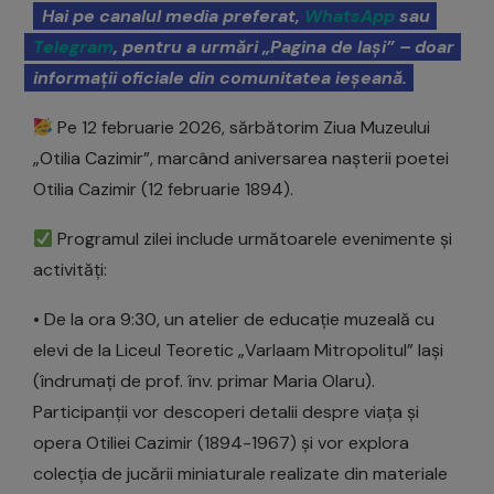
Hai pe canalul media preferat,
WhatsApp
sau
Telegram
, pentru a urmări „Pagina de Iași” – doar
informații oficiale din comunitatea ieșeană.
Pe 12 februarie 2026, sărbătorim Ziua Muzeului
„Otilia Cazimir”, marcând aniversarea nașterii poetei
Otilia Cazimir (12 februarie 1894).
Programul zilei include următoarele evenimente și
activități:
• De la ora 9:30, un atelier de educație muzeală cu
elevi de la Liceul Teoretic „Varlaam Mitropolitul” Iași
(îndrumați de prof. înv. primar Maria Olaru).
Participanții vor descoperi detalii despre viața și
opera Otiliei Cazimir (1894-1967) și vor explora
colecția de jucării miniaturale realizate din materiale