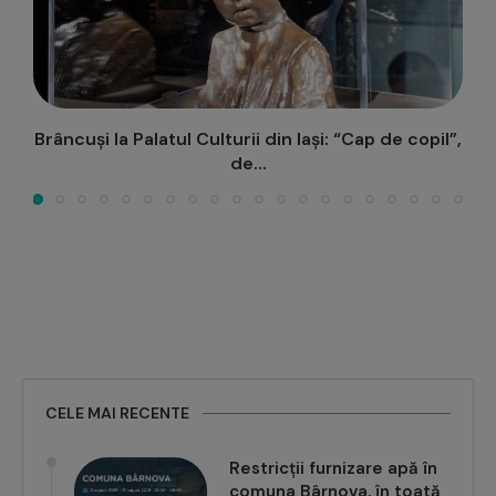
”,
Iașul – spațiu de modelare a viitorului. Foster +
Partners...
CELE MAI RECENTE
Restricții furnizare apă în
comuna Bârnova, în toată