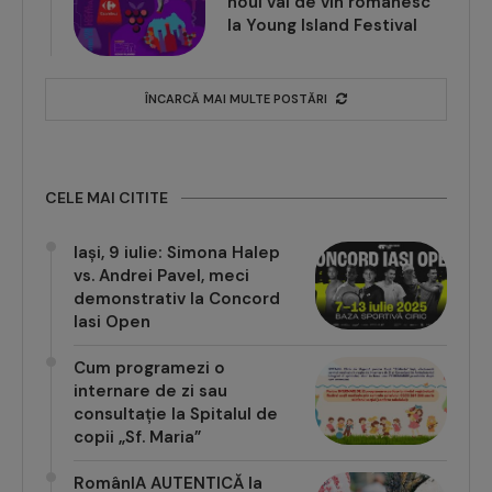
noul val de vin românesc
la Young Island Festival
ÎNCARCĂ MAI MULTE POSTĂRI
CELE MAI CITITE
Iași, 9 iulie: Simona Halep
vs. Andrei Pavel, meci
demonstrativ la Concord
Iasi Open
Cum programezi o
internare de zi sau
consultație la Spitalul de
copii „Sf. Maria”
RomânIA AUTENTICĂ la