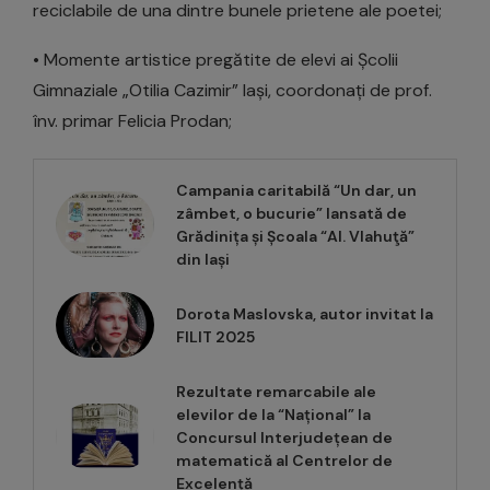
reciclabile de una dintre bunele prietene ale poetei;
• Momente artistice pregătite de elevi ai Școlii
Gimnaziale „Otilia Cazimir” Iași, coordonați de prof.
înv. primar Felicia Prodan;
Campania caritabilă “Un dar, un
zâmbet, o bucurie” lansată de
Grădinița și Școala “Al. Vlahuţă”
din Iași
Dorota Maslovska, autor invitat la
FILIT 2025
Rezultate remarcabile ale
elevilor de la “Național” la
Concursul Interjudețean de
matematică al Centrelor de
Excelență