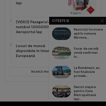
Iași
CITEȘTE ȘI
(VIDEO) Pasagerul cu
numărul 1.000.000 pe
Restricții furnizare
Aeroportul Iași
apă în comuna
Bârnova,...
Locuri de muncă
Focar de variolă
disponibile în Uniunea
ovină confirmat
Europeană
în...
La Românești, au
fost finalizate
ÎNCARCĂ MAI MULTE POSTĂRI
primele...
Decizii majore
pentru Zona
Metropolitană
Iași:...