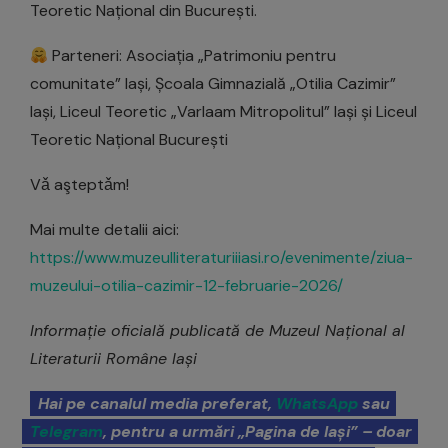
Teoretic Național din București.
Parteneri: Asociația „Patrimoniu pentru
comunitate” Iași, Școala Gimnazială „Otilia Cazimir”
Iași, Liceul Teoretic „Varlaam Mitropolitul” Iași și Liceul
Teoretic Național București
Vǎ aşteptǎm!
Mai multe detalii aici:
https://www.muzeulliteraturiiiasi.ro/evenimente/ziua-
muzeului-otilia-cazimir-12-februarie-2026/
Informație oficială publicată de Muzeul Național al
Literaturii Române Iași
Hai pe canalul media preferat,
WhatsApp
sau
Telegram
, pentru a urmări „Pagina de Iași” – doar