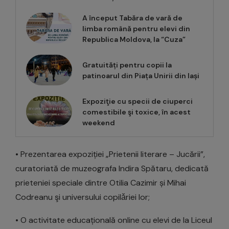
A început Tabăra de vară de
limba română pentru elevi din
Republica Moldova, la “Cuza”
Gratuități pentru copii la
patinoarul din Piața Unirii din Iași
Expoziţie cu specii de ciuperci
comestibile şi toxice, în acest
weekend
• Prezentarea expoziției „Prietenii literare – Jucării”,
curatoriată de muzeografa Indira Spătaru, dedicată
prieteniei speciale dintre Otilia Cazimir și Mihai
Codreanu şi universului copilǎriei lor;
• O activitate educațională online cu elevi de la Liceul