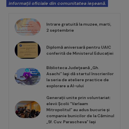
informații oficiale din comunitatea ieșeană.
Intrare gratuită la muzee, marti,
2 septembrie
Diplomă aniversară pentru UAIC
conferită de Ministerul Educației
Biblioteca Judeţeană „Gh.
Asachi” Iaşi dă startul înscrierilor
la seria de ateliere practice de
explorare a AI-ului
Generații unite prin voluntariat:
elevii Școlii “Varlaam
Mitropolitul” au adus bucurie și
companie bunicilor de la Căminul
„Sf. Cuv. Parascheva” Iași