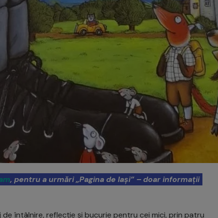
ram
, pentru a urmări „Pagina de Iași” – doar informații
e întâlnire, reflecție și bucurie pentru cei mici, prin patru