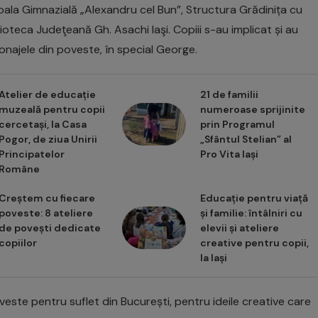
coala Gimnazială „Alexandru cel Bun”, Structura Grădinița cu
blioteca Judeţeană Gh. Asachi Iaşi. Copiii s-au implicat și au
onajele din poveste, în special George.
Atelier de educație
21 de familii
muzeală pentru copii
numeroase sprijinite
cercetași, la Casa
prin Programul
Pogor, de ziua Unirii
„Sfântul Stelian” al
Principatelor
Pro Vita Iași
Române
Creștem cu fiecare
Educație pentru viață
poveste: 8 ateliere
și familie: întâlniri cu
de povești dedicate
elevii și ateliere
copiilor
creative pentru copii,
la Iași
este pentru suflet din București, pentru ideile creative care