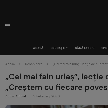
ACASĂ
EDUCAȚIE
SĂNĂTATE
SPO
Acasă
Deschidere
„Cel mai fain uriaș”, lecție de bunăt
„Cel mai fain uriaș”, lecți
„Creștem cu fiecare poves
Autor:
Oficial
9 February 2026