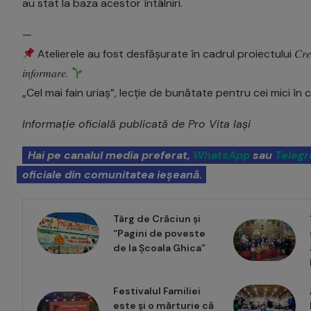
au stat la baza acestor întâlniri.
—
Atelierele au fost desfășurate în cadrul proiectului 𝐶𝑟𝑒𝑠̦𝑡𝑒𝑚 𝑐𝑢 𝑓𝑖𝑒
𝑖𝑛𝑓𝑜𝑟𝑚𝑎𝑟𝑒.
„Cel mai fain uriaș”, lecție de bunătate pentru cei mici î
Informație oficială publicată de Pro Vita Iași
Hai pe canalul media preferat,
WhatsApp
sau
Teleg
oficiale din comunitatea ieșeană.
Târg de Crăciun și
“Pagini de poveste
de la Școala Ghica”
Festivalul Familiei
este și o mărturie că