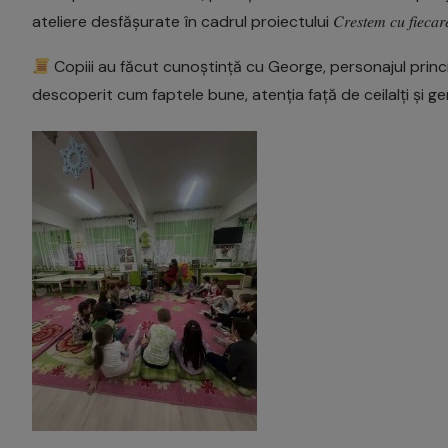
ateliere desfășurate în cadrul proiectului 𝐶𝑟𝑒𝑠𝑡𝑒𝑚 𝑐𝑢 𝑓𝑖𝑒𝑐𝑎𝑟𝑒 𝑝
Copiii au făcut cunoștință cu George, personajul princip
descoperit cum faptele bune, atenția față de ceilalți și g