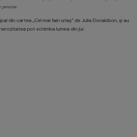
𝑣𝑒𝑠𝑡𝑒.
al din cartea „Cel mai fain uriaș” de Julia Donaldson, și au
enerozitatea pot schimba lumea din jur.