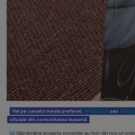
Hai pe canalul media preferat,
WhatsApp
sau
Teleg
oficiale din comunitatea ieșeană.
Săptămâna aceasta, poveștile au fost din nou un prilej d