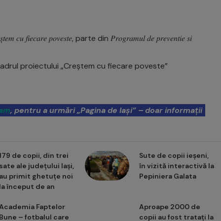
𝑎𝑟𝑒 𝑝𝑜𝑣𝑒𝑠𝑡𝑒, parte din 𝑃𝑟𝑜𝑔𝑟𝑎𝑚𝑢𝑙 𝑑𝑒 𝑝𝑟𝑒𝑣𝑒𝑛𝑡𝑖𝑒 𝑠𝑖
n cadrul proiectului „Creștem cu fiecare poveste”
ram
, pentru a urmări „Pagina de Iași” – doar informații
179 de copii, din trei
Sute de copii ieșeni,
sate ale județului Iași,
în vizită interactivă la
au primit ghetuțe noi
Pepiniera Galata
la început de an
Academia Faptelor
Aproape 2000 de
Bune – fotbalul care
copii au fost tratați la