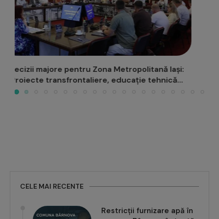
Un copil nu stă în calea visurilor sau a carierei
CELE MAI RECENTE
Restricții furnizare apă în
comuna Bârnova, în toată