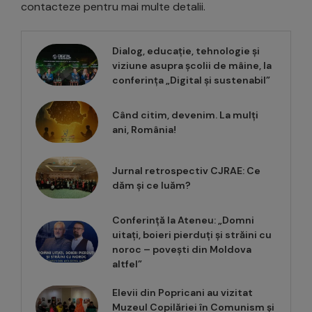
contacteze pentru mai multe detalii.
Dialog, educație, tehnologie și
viziune asupra școlii de mâine, la
conferința „Digital și sustenabil”
Când citim, devenim. La mulți
ani, România!
Jurnal retrospectiv CJRAE: Ce
dăm și ce luăm?
Conferință la Ateneu: „Domni
uitați, boieri pierduți și străini cu
noroc – povești din Moldova
altfel”
Elevii din Popricani au vizitat
Muzeul Copilăriei în Comunism și