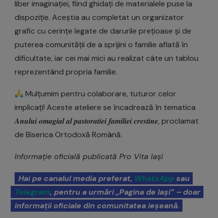
liber imaginației, fiind ghidați de materialele puse la
dispoziție. Aceștia au completat un organizator
grafic cu cerințe legate de darurile prețioase și de
puterea comunității de a sprijini o familie aflată în
dificultate, iar cei mai mici au realizat câte un tablou
reprezentând propria familie.
Mulțumim pentru colaborare, tuturor celor
implicați! Aceste ateliere se încadrează în tematica
𝑨𝒏𝒖𝒍𝒖𝒊 𝒐𝒎𝒂𝒈𝒊𝒂𝒍 𝒂𝒍 𝒑𝒂𝒔𝒕𝒐𝒓𝒂𝒕𝒊𝒆𝒊 𝒇𝒂𝒎𝒊𝒍𝒊𝒆𝒊 𝒄𝒓𝒆𝒔𝒕𝒊𝒏𝒆, proclamat
de Biserica Ortodoxă Română.
Informație oficială publicată Pro Vita Iași
Hai pe canalul media preferat,
WhatsApp
sau
Telegram
, pentru a urmări „Pagina de Iași” – doar
informații oficiale din comunitatea ieșeană.