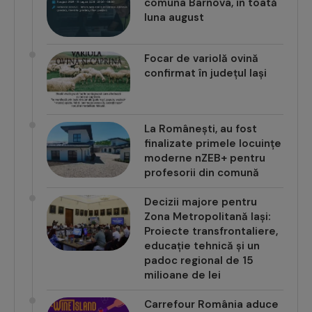
luna august
Focar de variolă ovină
confirmat în județul Iași
La Românești, au fost
finalizate primele locuințe
moderne nZEB+ pentru
profesorii din comună
Decizii majore pentru
Zona Metropolitană Iași:
Proiecte transfrontaliere,
educație tehnică și un
padoc regional de 15
milioane de lei
Carrefour România aduce
noul val de vin românesc