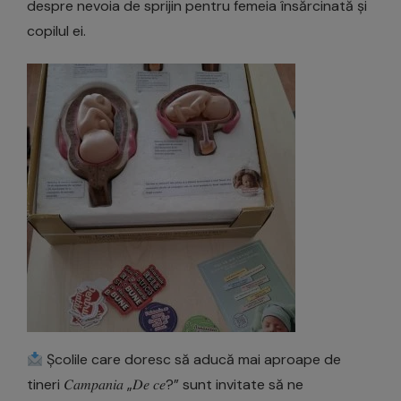
despre nevoia de sprijin pentru femeia însărcinată și
copilul ei.
Școlile care doresc să aducă mai aproape de
tineri 𝐶𝑎𝑚𝑝𝑎𝑛𝑖𝑎 „𝐷𝑒 𝑐𝑒?” sunt invitate să ne