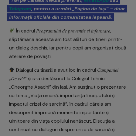
Hai pe canalul media preferat,
WhatsApp
sau
Telegram
, pentru a urmări „Pagina de Iași” – doar
informații oficiale din comunitatea ieșeană.
În cadrul 𝑃𝑟𝑜𝑔𝑟𝑎𝑚𝑢𝑙𝑢𝑖 𝑑𝑒 𝑝𝑟𝑒𝑣𝑒𝑛𝑡𝑖𝑒 𝑠𝑖 𝑖𝑛𝑓𝑜𝑟𝑚𝑎𝑟𝑒,
săptămâna aceasta am fost alături de tineri printr-
un dialog deschis, iar pentru copii am organizat două
ateliere de povești.
𝐃𝐢𝐚𝐥𝐨𝐠𝐮𝐥 𝐜𝐮 𝐭𝐢𝐧𝐞𝐫𝐢𝐢 a avut loc în cadrul 𝐶𝑎𝑚𝑝𝑎𝑛𝑖𝑒𝑖
„𝐷𝑒 𝑐𝑒?” și s-a desfășurat la Colegiul Tehnic
„Gheorghe Asachi” din Iași. Am susținut o prezentare
cu tema „Viața umană: importanța începutului și
impactul crizei de sarcină”, în cadrul căreia am
descoperit împreună momente importante și
uimitoare din viața copilului nenăscut. Discuția a
continuat cu dialoguri despre criza de sarcină și