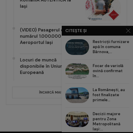
Iași
(VIDEO) Pasagerul cu
CITEȘTE ȘI
numărul 1.000.000 pe
Aeroportul Iași
Restricții furnizare
apă în comuna
Bârnova,...
Locuri de muncă
disponibile în Uniunea
Focar de variolă
Europeană
ovină confirmat
în...
ÎNCARCĂ MAI MULTE POSTĂRI
La Românești, au
fost finalizate
primele...
Decizii majore
pentru Zona
Metropolitană
Iași:...