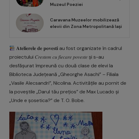
Muzeul Poeziei
Caravana Muzeelor mobilizează
elevii din Zona Metropolitană Iași
𝐀𝐭𝐞𝐥𝐢𝐞𝐫𝐞𝐥𝐞 𝐝𝐞 𝐩𝐨𝐯𝐞𝐬𝐭𝐢 au fost organizate în cadrul
proiectului 𝐶𝑟𝑒𝑠𝑡𝑒𝑚 𝑐𝑢 𝑓𝑖𝑒𝑐𝑎𝑟𝑒 𝑝𝑜𝑣𝑒𝑠𝑡𝑒 și s-au
desfășurat împreună cu două clase de elevi la
Biblioteca Județeană „Gheorghe Asachi” – Filiala
„Vasile Alecsandri”, Nicolina. Activitățile au pornit de
la poveștile „Darul tău prețios” de Max Lucado și
„Unde e șosetica?” de T. O. Bobe.