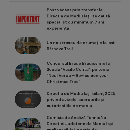
Post vacant prin transfer la
Direcția de Mediu Iași: se caută
specialist cu minimum 7 ani
experiență
Un nou traseu de drumeție la Iași:
Bârnova Trail
Concursul Brado Bradissimo la
Școala “Vasile Conta”, pe tema
“Noul Verde – Re-fashion your
Christmas Tree”
Direcția de Mediu Iași: bilanț 2025
privind avizele, acordurile și
autorizațiile de mediu
Comisia de Analiză Tehnică a
Direcției Județene de Mediu Iași
analizează, joi, o serie de