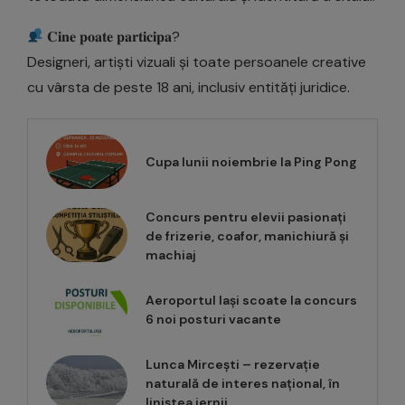
𝐂𝐢𝐧𝐞 𝐩𝐨𝐚𝐭𝐞 𝐩𝐚𝐫𝐭𝐢𝐜𝐢𝐩𝐚?
Designeri, artiști vizuali și toate persoanele creative
cu vârsta de peste 18 ani, inclusiv entități juridice.
Cupa lunii noiembrie la Ping Pong
Concurs pentru elevii pasionați
de frizerie, coafor, manichiură și
machiaj
Aeroportul Iași scoate la concurs
6 noi posturi vacante
Lunca Mircești – rezervație
naturală de interes național, în
liniștea iernii