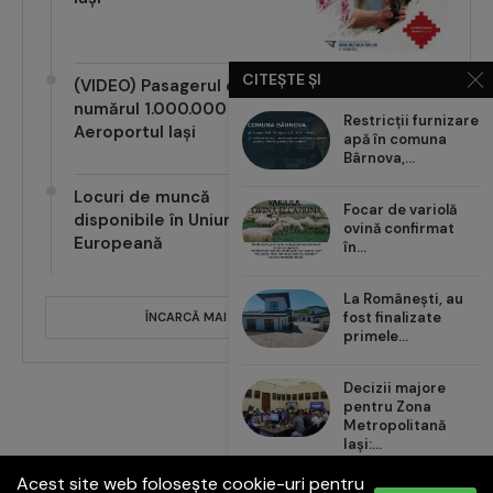
CITEȘTE ȘI
(VIDEO) Pasagerul cu
numărul 1.000.000 pe
Restricții furnizare
Aeroportul Iași
apă în comuna
Bârnova,...
Locuri de muncă
Focar de variolă
disponibile în Uniunea
ovină confirmat
Europeană
în...
La Românești, au
fost finalizate
ÎNCARCĂ MAI MULTE POSTĂRI
primele...
Decizii majore
pentru Zona
Metropolitană
Iași:...
Acest site web folosește cookie-uri pentru