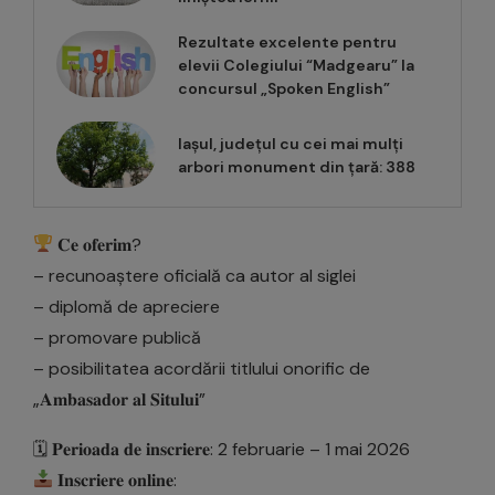
Rezultate excelente pentru
elevii Colegiului “Madgearu” la
concursul „Spoken English”
Iașul, județul cu cei mai mulți
arbori monument din țară: 388
𝐂𝐞 𝐨𝐟𝐞𝐫𝐢𝐦?
– recunoaștere oficială ca autor al siglei
– diplomă de apreciere
– promovare publică
– posibilitatea acordării titlului onorific de
„𝐀𝐦𝐛𝐚𝐬𝐚𝐝𝐨𝐫 𝐚𝐥 𝐒𝐢𝐭𝐮𝐥𝐮𝐢”
🗓 𝐏𝐞𝐫𝐢𝐨𝐚𝐝𝐚 𝐝𝐞 𝐢𝐧𝐬𝐜𝐫𝐢𝐞𝐫𝐞: 2 februarie – 1 mai 2026
𝐈𝐧𝐬𝐜𝐫𝐢𝐞𝐫𝐞 𝐨𝐧𝐥𝐢𝐧𝐞: