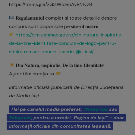
https://forms.gle/zG3iW1dRnAyBNfyz9
𝐑𝐞𝐠𝐮𝐥𝐚𝐦𝐞𝐧𝐭𝐮𝐥 complet și toate detaliile despre
concurs sunt disponibile pe 𝐬𝐢𝐭𝐞-𝐮𝐥 𝐧𝐨𝐬𝐭𝐫𝐮:
https://djmis.anmap.gov.ro/din-natura-inspiratie-
de-la-tine-identitate-concurs-de-logo-pentru-
sitului-ramsar-zonele-umede-jijia-iasi/
𝐃𝐢𝐧 𝐍𝐚𝐭𝐮𝐫𝐚, 𝐢𝐧𝐬𝐩𝐢𝐫𝐚𝐭𝐢𝐞. 𝐃𝐞 𝐥𝐚 𝐭𝐢𝐧𝐞, 𝐈𝐝𝐞𝐧𝐭𝐢𝐭𝐚𝐭𝐞!
Așteptăm creația ta
!
Informație oficială publicată de Direcția Județeană
de Mediu Iași
Hai pe canalul media preferat,
WhatsApp
sau
Telegram
, pentru a urmări „Pagina de Iași” – doar
informații oficiale din comunitatea ieșeană.