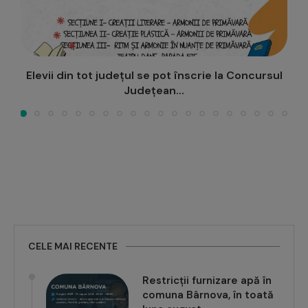
l
Concurs online pentru elevi în cadrul proiectului
E
„STEAM Quest –...
CELE MAI RECENTE
Restricții furnizare apă în
comuna Bârnova, în toată