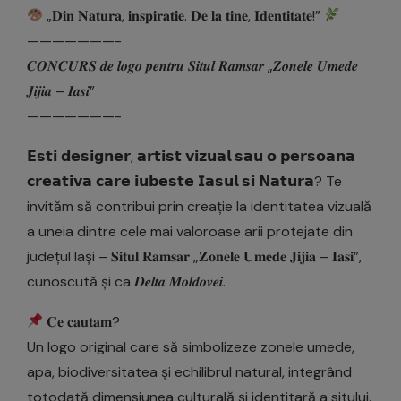
„𝐃𝐢𝐧 𝐍𝐚𝐭𝐮𝐫𝐚, 𝐢𝐧𝐬𝐩𝐢𝐫𝐚𝐭𝐢𝐞. 𝐃𝐞 𝐥𝐚 𝐭𝐢𝐧𝐞, 𝐈𝐝𝐞𝐧𝐭𝐢𝐭𝐚𝐭𝐞!”
———————-
𝑪𝑶𝑵𝑪𝑼𝑹𝑺 𝒅𝒆 𝒍𝒐𝒈𝒐 𝒑𝒆𝒏𝒕𝒓𝒖 𝑺𝒊𝒕𝒖𝒍 𝑹𝒂𝒎𝒔𝒂𝒓 „𝒁𝒐𝒏𝒆𝒍𝒆 𝑼𝒎𝒆𝒅𝒆
𝑱𝒊𝒋𝒊𝒂 – 𝑰𝒂𝒔𝒊”
———————-
𝗘𝘀𝘁𝗶 𝗱𝗲𝘀𝗶𝗴𝗻𝗲𝗿, 𝗮𝗿𝘁𝗶𝘀𝘁 𝘃𝗶𝘇𝘂𝗮𝗹 𝘀𝗮𝘂 𝗼 𝗽𝗲𝗿𝘀𝗼𝗮𝗻𝗮
𝗰𝗿𝗲𝗮𝘁𝗶𝘃𝗮 𝗰𝗮𝗿𝗲 𝗶𝘂𝗯𝗲𝘀𝘁𝗲 𝗜𝗮𝘀𝘂𝗹 𝘀𝗶 𝗡𝗮𝘁𝘂𝗿𝗮? Te
invităm să contribui prin creație la identitatea vizuală
a uneia dintre cele mai valoroase arii protejate din
județul Iași – 𝐒𝐢𝐭𝐮𝐥 𝐑𝐚𝐦𝐬𝐚𝐫 „𝐙𝐨𝐧𝐞𝐥𝐞 𝐔𝐦𝐞𝐝𝐞 𝐉𝐢𝐣𝐢𝐚 – 𝐈𝐚𝐬𝐢”,
cunoscută și ca 𝑫𝒆𝒍𝒕𝒂 𝑴𝒐𝒍𝒅𝒐𝒗𝒆𝒊.
𝐂𝐞 𝐜𝐚𝐮𝐭𝐚𝐦?
Un logo original care să simbolizeze zonele umede,
apa, biodiversitatea și echilibrul natural, integrând
totodată dimensiunea culturală și identitară a sitului.