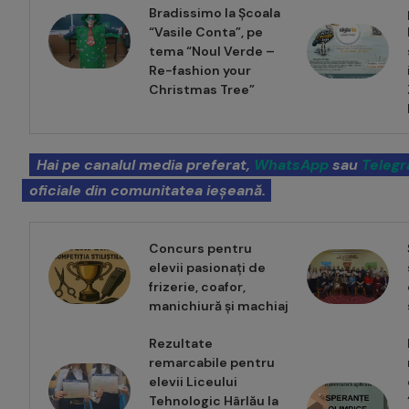
Bradissimo la Școala
“Vasile Conta”, pe
tema “Noul Verde –
Re-fashion your
Christmas Tree”
Hai pe canalul media preferat,
WhatsApp
sau
Teleg
oficiale din comunitatea ieșeană.
Concurs pentru
elevii pasionați de
frizerie, coafor,
manichiură și machiaj
Rezultate
remarcabile pentru
elevii Liceului
Tehnologic Hârlău la