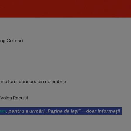
ong Cotnari
rmătorul concurs din noiembrie
n Valea Racului
ram
, pentru a urmări „Pagina de Iași” – doar informații