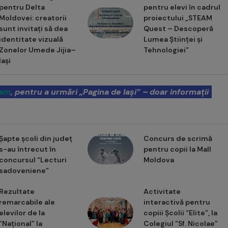
pentru Delta
pentru elevi în cadrul
Moldovei: creatorii
proiectului „STEAM
sunt invitați să dea
Quest – Descoperă
identitate vizuală
Lumea Științei și
Zonelor Umede Jijia–
Tehnologiei”
Iași
ram
, pentru a urmări „Pagina de Iași” – doar informații
Șapte școli din județ
Concurs de scrimă
s-au întrecut în
pentru copii la Mall
concursul “Lecturi
Moldova
sadoveniene”
Rezultate
Activitate
remarcabile ale
interactivă pentru
elevilor de la
copiii Școlii “Elite”, la
“Național” la
Colegiul “Sf. Nicolae”