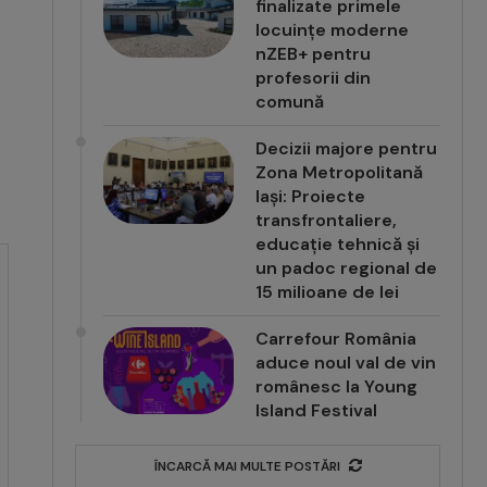
finalizate primele
locuințe moderne
nZEB+ pentru
profesorii din
comună
Decizii majore pentru
Zona Metropolitană
Iași: Proiecte
transfrontaliere,
educație tehnică și
un padoc regional de
15 milioane de lei
Carrefour România
aduce noul val de vin
românesc la Young
Island Festival
ÎNCARCĂ MAI MULTE POSTĂRI