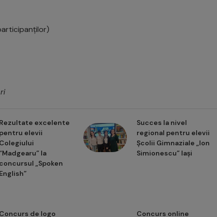
articipanților)
ri
Rezultate excelente
Succes la nivel
pentru elevii
regional pentru elevii
Colegiului
Școlii Gimnaziale „Ion
“Madgearu” la
Simionescu” Iași
concursul „Spoken
English”
Concurs de logo
Concurs online