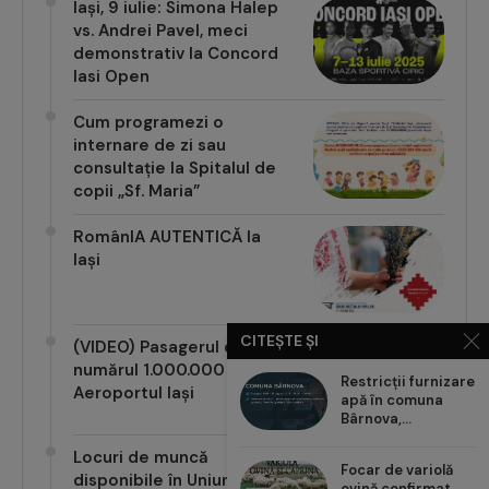
Iași, 9 iulie: Simona Halep
vs. Andrei Pavel, meci
demonstrativ la Concord
Iasi Open
Cum programezi o
internare de zi sau
consultație la Spitalul de
copii „Sf. Maria”
RomânIA AUTENTICĂ la
Iași
CITEȘTE ȘI
(VIDEO) Pasagerul cu
numărul 1.000.000 pe
Restricții furnizare
Aeroportul Iași
apă în comuna
Bârnova,...
Locuri de muncă
Focar de variolă
disponibile în Uniunea
ovină confirmat