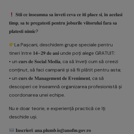
𝐒𝐭𝐢𝐢 𝐜𝐞 𝐢𝐧𝐬𝐞𝐚𝐦𝐧𝐚 𝐬𝐚 𝐢𝐧𝐯𝐞𝐭𝐢 𝐜𝐞𝐯𝐚 𝐜𝐞 𝐢𝐭𝐢 𝐩𝐥𝐚𝐜𝐞 𝐬𝐢, 𝐢𝐧 𝐚𝐜𝐞𝐥𝐚𝐬𝐢
𝐭𝐢𝐦𝐩, 𝐬𝐚 𝐭𝐞 𝐩𝐫𝐞𝐠𝐚𝐭𝐞𝐬𝐭𝐢 𝐩𝐞𝐧𝐭𝐫𝐮 𝐣𝐨𝐛𝐮𝐫𝐢𝐥𝐞 𝐯𝐢𝐢𝐭𝐨𝐫𝐮𝐥𝐮𝐢 𝐟𝐚𝐫𝐚 𝐬𝐚
𝐩𝐥𝐚𝐭𝐞𝐬𝐭𝐢 𝐧𝐢𝐦𝐢𝐜?
La Pașcani, deschidem grupe speciale pentru
tineri între 𝟏𝟒–𝟐𝟗 𝐝𝐞 𝐚𝐧𝐢 unde poți alege GRATUIT:
• un 𝐜𝐮𝐫𝐬 𝐝𝐞 𝐒𝐨𝐜𝐢𝐚𝐥 𝐌𝐞𝐝𝐢𝐚, ca să înveți cum să creezi
conținut, să faci campanii și să fii plătit pentru asta;
• un 𝐜𝐮𝐫𝐬 𝐝𝐞 𝐌𝐚𝐧𝐚𝐠𝐞𝐦𝐞𝐧𝐭 𝐝𝐞 𝐄𝐯𝐞𝐧𝐢𝐦𝐞𝐧𝐭, ca să
descoperi ce înseamnă organizarea profesionistă și
coordonarea unei echipe.
Nu e doar teorie, e experiență practică ce îți
deschide uși.
𝐈𝐧𝐬𝐜𝐫𝐢𝐞𝐫𝐢: 𝐚𝐧𝐚.𝐩𝐥𝐮𝐦𝐛.𝐢𝐬@𝐚𝐧𝐨𝐟𝐦.𝐠𝐨𝐯.𝐫𝐨