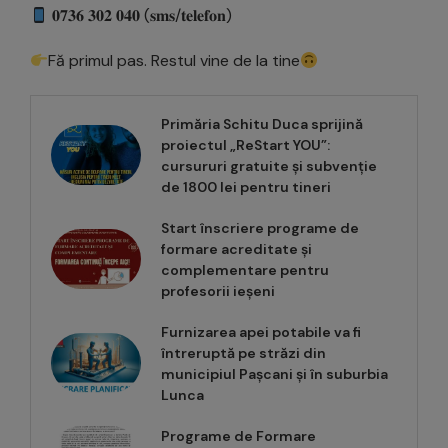
𝟎𝟕𝟑𝟔 𝟑𝟎𝟐 𝟎𝟒𝟎 (𝐬𝐦𝐬/𝐭𝐞𝐥𝐞𝐟𝐨𝐧)
Fă primul pas. Restul vine de la tine
Primăria Schitu Duca sprijină
proiectul „ReStart YOU”:
cursururi gratuite și subvenție
de 1800 lei pentru tineri
Start înscriere programe de
formare acreditate și
complementare pentru
profesorii ieșeni
Furnizarea apei potabile va fi
întreruptă pe străzi din
municipiul Pașcani și în suburbia
Lunca
Programe de Formare