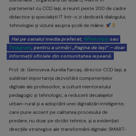
parteneriat cu CCD Iași, a reunit peste 200 de cadre
didactice și specialiști IT într-o zi dedicată dialogului,
tehnologiei și viziunii asupra școlii de mâine.
Hai pe canalul media preferat,
WhatsApp
sau
Telegram
, pentru a urmări „Pagina de Iași” – doar
informații oficiale din comunitatea ieșeană.
Prof. dr. Genoveva Aurelia Farcaș, director CCD Iași, a
subliniat importanța dezvoltării competențelor
digitale ale profesorilor, a culturii mentoratului
pedagogic și tehnologic, a reducerii decalajelor
urban–rural și a adoptării unei digitalizări inteligente,
care pune accent pe calitatea procesului de
predare, nu doar pe dotări tehnice, și a evidențiat
direcțiile strategice ale transformării digitale: SMART-