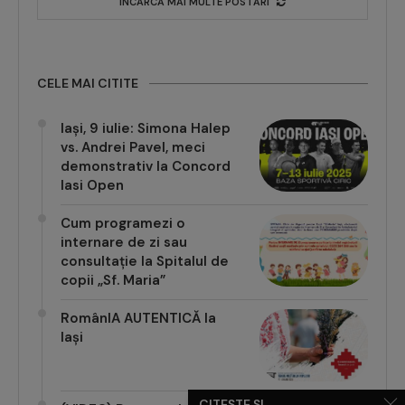
ÎNCARCĂ MAI MULTE POSTĂRI
CELE MAI CITITE
Iași, 9 iulie: Simona Halep
vs. Andrei Pavel, meci
demonstrativ la Concord
Iasi Open
Cum programezi o
internare de zi sau
consultație la Spitalul de
copii „Sf. Maria”
RomânIA AUTENTICĂ la
Iași
CITEȘTE ȘI