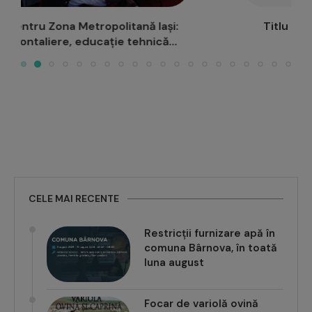
Titlu de Școală Europeană și pentru Liceul
Teoretic “Dimitrie Cantemir”...
CELE MAI RECENTE
Restricții furnizare apă în
comuna Bârnova, în toată
luna august
Focar de variolă ovină