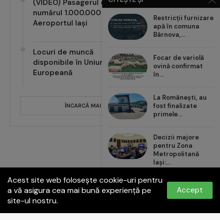
(VIDEO) Pasagerul cu
numărul 1.000.000 pe
Restricții furnizare
Aeroportul Iași
apă în comuna
Bârnova,...
Locuri de muncă
Focar de variolă
disponibile în Uniunea
ovină confirmat
Europeană
în...
La Românești, au
fost finalizate
ÎNCARCĂ MAI MULTE POSTĂRI
primele...
Decizii majore
pentru Zona
Metropolitană
Iași:...
Acest site web folosește cookie-uri pentru
Carrefour România
a vă asigura cea mai bună experiență pe
Accept
aduce noul val de...
site-ul nostru.