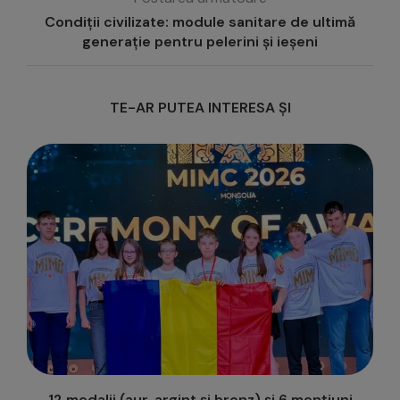
Condiții civilizate: module sanitare de ultimă
generație pentru pelerini și ieșeni
TE-AR PUTEA INTERESA ȘI
“Mofturi, măști și moravuri”, după I.L.Caragiale, la