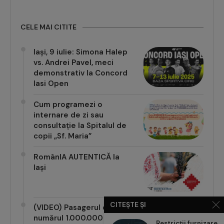
CELE MAI CITITE
Iași, 9 iulie: Simona Halep
vs. Andrei Pavel, meci
demonstrativ la Concord
Iasi Open
Cum programezi o
internare de zi sau
consultație la Spitalul de
copii „Sf. Maria”
RomânIA AUTENTICĂ la
Iași
CITEȘTE ȘI
(VIDEO) Pasagerul cu
numărul 1.000.000 pe
Restricții furnizare