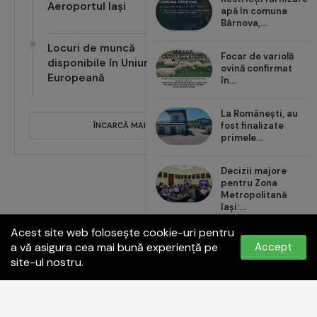
Aeroportul Iași
apă în comuna
Bârnova,...
Locuri de muncă
Focar de variolă
disponibile în Uniunea
ovină confirmat
Europeană
în...
La Românești, au
fost finalizate
ÎNCARCĂ MAI MULTE POSTĂRI
primele...
Decizii majore
pentru Zona
Metropolitană
Iași:...
Acest site web folosește cookie-uri pentru
Carrefour România
a vă asigura cea mai bună experiență pe
Accept
aduce noul val de...
site-ul nostru.
Politica de confidențialitate
Termeni și condiții