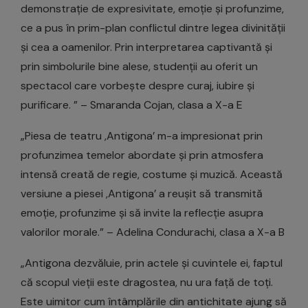
demonstrație de expresivitate, emoție și profunzime,
ce a pus în prim-plan conflictul dintre legea divinității
și cea a oamenilor. Prin interpretarea captivantă și
prin simbolurile bine alese, studenții au oferit un
spectacol care vorbește despre curaj, iubire și
purificare. ” – Smaranda Cojan, clasa a X-a E
„Piesa de teatru ,Antigona’ m-a impresionat prin
profunzimea temelor abordate și prin atmosfera
intensă creată de regie, costume și muzică. Această
versiune a piesei ,Antigona’ a reușit să transmită
emoție, profunzime și să invite la reflecție asupra
valorilor morale.” – Adelina Condurachi, clasa a X-a B
„Antigona dezvăluie, prin actele și cuvintele ei, faptul
că scopul vieții este dragostea, nu ura față de toți.
Este uimitor cum întâmplările din antichitate ajung să