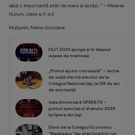
aibă o importanță atât de mare și astăzi…” – Melania
Huzum, clasa a X-a E
Mulțumiri, Maria Gorodea!
FILIT 2025 ajunge și în depoul
ieșean de tramvaie
„Primul ajutor contează!” – lecție
de viață oferită elevilor de la
Colegiul Național Iași, la 198 de ani
de existență
Gala Aniversară OPERA70 –
primul spectacol al anului 2026
la Opera din Iași
Elevii de la Colegiul Economic
“Madgearu” fac practica într-un