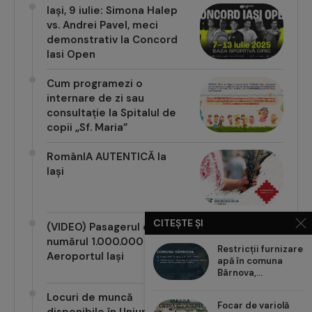
Iași, 9 iulie: Simona Halep
vs. Andrei Pavel, meci
demonstrativ la Concord
Iasi Open
Cum programezi o
internare de zi sau
consultație la Spitalul de
copii „Sf. Maria”
RomânIA AUTENTICĂ la
Iași
CITEȘTE ȘI
(VIDEO) Pasagerul cu
numărul 1.000.000 pe
Restricții furnizare
Aeroportul Iași
apă în comuna
Bârnova,...
Locuri de muncă
Focar de variolă