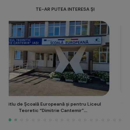
TE-AR PUTEA INTERESA ȘI
“Mofturi, măști și moravuri”, după I.L.Caragiale, la
Casa Studenților din...