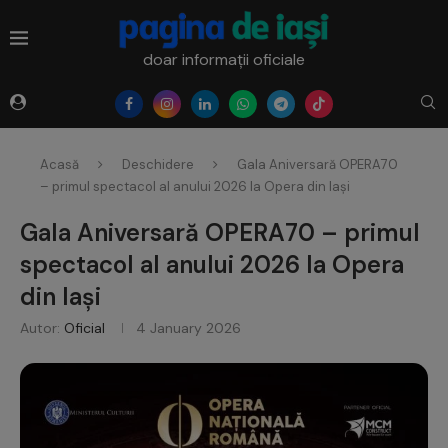
doar informații oficiale
Acasă
Deschidere
Gala Aniversară OPERA70
– primul spectacol al anului 2026 la Opera din Iași
Gala Aniversară OPERA70 – primul
spectacol al anului 2026 la Opera
din Iași
Autor:
Oficial
4 January 2026