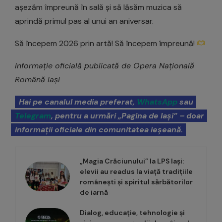
așezăm împreună în sală și să lăsăm muzica să
aprindă primul pas al unui an aniversar.
Să începem 2026 prin artă! Să începem împreună!
Informație oficială publicată de Opera Națională
Română Iași
Hai pe canalul media preferat,
WhatsApp
sau
Telegram
, pentru a urmări „Pagina de Iași” – doar
informații oficiale din comunitatea ieșeană.
„Magia Crăciunului” la LPS Iași:
elevii au readus la viață tradițiile
românești și spiritul sărbătorilor
de iarnă
Dialog, educație, tehnologie și