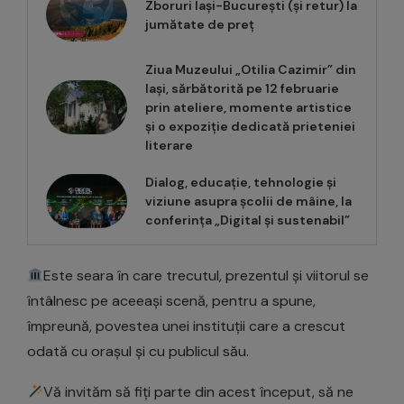
Zboruri Iași-București (și retur) la
jumătate de preț
Ziua Muzeului „Otilia Cazimir” din
Iași, sărbătorită pe 12 februarie
prin ateliere, momente artistice
și o expoziție dedicată prieteniei
literare
Dialog, educație, tehnologie și
viziune asupra școlii de mâine, la
conferința „Digital și sustenabil”
Este seara în care trecutul, prezentul și viitorul se
întâlnesc pe aceeași scenă, pentru a spune,
împreună, povestea unei instituții care a crescut
odată cu orașul și cu publicul său.
Vă invităm să fiți parte din acest început, să ne