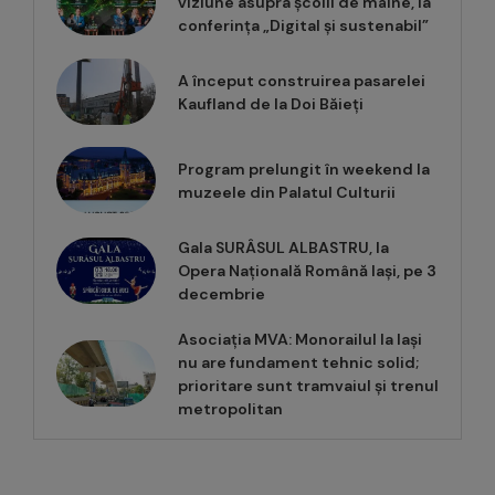
viziune asupra școlii de mâine, la
conferința „Digital și sustenabil”
A început construirea pasarelei
Kaufland de la Doi Băieți
Program prelungit în weekend la
muzeele din Palatul Culturii
Gala SURÂSUL ALBASTRU, la
Opera Națională Română Iași, pe 3
decembrie
Asociația MVA: Monorailul la Iași
nu are fundament tehnic solid;
prioritare sunt tramvaiul și trenul
metropolitan