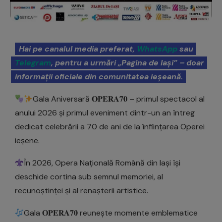
Hai pe canalul media preferat,
WhatsApp
sau
Telegram
, pentru a urmări „Pagina de Iași” – doar
informații oficiale din comunitatea ieșeană.
Gala Aniversară 𝐎𝐏𝐄𝐑𝐀𝟕𝟎 – primul spectacol al
anului 2026 și primul eveniment dintr-un an întreg
dedicat celebrării a 70 de ani de la înființarea Operei
ieșene.
În 2026, Opera Națională Română din Iași își
deschide cortina sub semnul memoriei, al
recunoștinței și al renașterii artistice.
Gala 𝐎𝐏𝐄𝐑𝐀𝟕𝟎 reunește momente emblematice