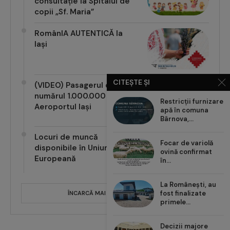
consultație la Spitalul de
copii „Sf. Maria”
RomânIA AUTENTICĂ la
Iași
CITEȘTE ȘI
(VIDEO) Pasagerul cu
numărul 1.000.000 pe
Restricții furnizare
Aeroportul Iași
apă în comuna
Bârnova,...
Locuri de muncă
Focar de variolă
disponibile în Uniunea
ovină confirmat
Europeană
în...
La Românești, au
fost finalizate
ÎNCARCĂ MAI MULTE POSTĂRI
primele...
Decizii majore