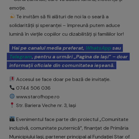
emoție.
Te invităm să fii alături de noi la o seară a
solidarității și speranței – împreună putem aduce
lumină în viețile copiilor cu dizabilități și familiilor lor!
Hai pe canalul media preferat,
WhatsApp
sau
Telegram
, pentru a urmări „Pagina de Iași” – doar
informații oficiale din comunitatea ieșeană.
Accesul se face doar pe bază de invitație.
0744 506 036
www.starofhope.ro
Str. Bariera Veche nr. 3, Iași
Evenimentul face parte din proiectul „Comunitate
incluzivă, comunitate puternică”, finanțat de Primăria
Municipiului Iași, partener principal al Fundației Star of