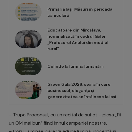
Primăria Iași: Măsuri în perioada
caniculară
Educatoare din Miroslava,
nominalizată în cadrul Galei
„Profesorul Anului din mediul
rural”
Colinde la lumina lumânării
Green Gala 2026: seara în care
businessul, eleganța și
generozitatea se întâlnesc la Iași
– Trupa Proconsul, cu un recital de suflet – piesa „Fii
un OM mai bun” fiind imnul campaniei noastre.
– Corul Luminae, care va aduce lumină, inocență și