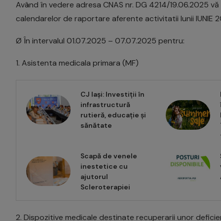
Având în vedere adresa CNAS nr. DG 4214/19.06.2025 vă a
calendarelor de raportare aferente activitatii lunii IUNI
Ø În intervalul 01.07.2025 – 07.07.2025 pentru:
1. Asistenta medicala primara (MF)
CJ Iași: Investiții în
infrastructură
rutieră, educație și
sănătate
Scapă de venele
inestetice cu
ajutorul
Scleroterapiei
2. Dispozitive medicale destinate recuperarii unor defici