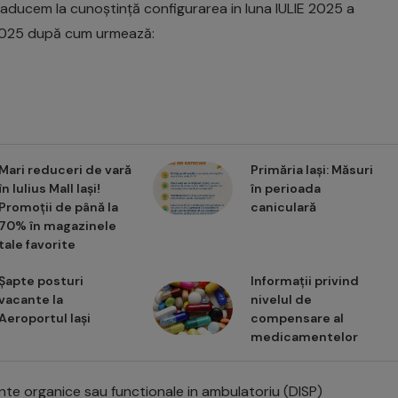
ducem la cunoștință configurarea in luna IULIE 2025 a
E 2025 după cum urmează:
Mari reduceri de vară
Primăria Iași: Măsuri
în Iulius Mall Iași!
în perioada
Promoții de până la
caniculară
70% în magazinele
tale favorite
Șapte posturi
Informații privind
vacante la
nivelul de
Aeroportul Iași
compensare al
medicamentelor
ente organice sau functionale in ambulatoriu (DISP)