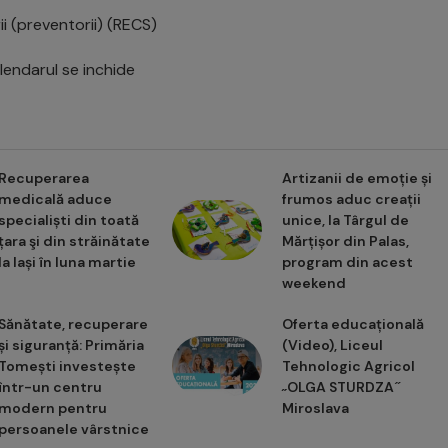
ii (preventorii) (RECS)
lendarul se inchide
Recuperarea
Artizanii de emoție și
medicală aduce
frumos aduc creații
specialiști din toată
unice, la Târgul de
țara şi din străinătate
Mărțișor din Palas,
la Iași în luna martie
program din acest
weekend
Sănătate, recuperare
Oferta educațională
și siguranță: Primăria
(Video), Liceul
Tomești investește
Tehnologic Agricol
într-un centru
˶OLGA STURDZA ̋
modern pentru
Miroslava
persoanele vârstnice