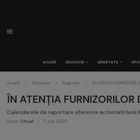
ACASĂ
EDUCAȚIE
SĂNĂTATE
SPO
Acasă
Business
Asigurări
ÎN ATENȚIA FURNIZORILO
ÎN ATENȚIA FURNIZORILOR 
Calendarele de raportare aferente activitatii lunii
Autor:
Oficial
3 July 2025