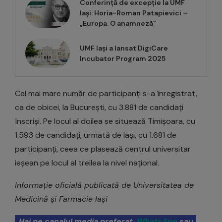
Conferință de excepție la UMF
Iași: Horia-Roman Patapievici –
„Europa. O anamneză”
UMF Iași a lansat DigiCare
Incubator Program 2025
Cel mai mare număr de participanți s-a înregistrat,
ca de obicei, la București, cu 3.881 de candidați
înscriși. Pe locul al doilea se situează Timișoara, cu
1.593 de candidați, urmată de Iași, cu 1.681 de
participanți, ceea ce plasează centrul universitar
ieșean pe locul al treilea la nivel național.
Informație oficială publicată de Universitatea de
Medicină și Farmacie Iași
Hai pe canalul media preferat,
WhatsApp
sau