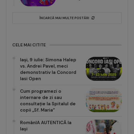
la Young Island Festival
ÎNCARCĂ MAI MULTE POSTĂRI
CELE MAI CITITE
Iași, 9 iulie: Simona Halep
vs. Andrei Pavel, meci
demonstrativ la Concord
Iasi Open
Cum programezi o
internare de zi sau
consultație la Spitalul de
copii „Sf. Maria”
RomânIA AUTENTICĂ la
Iași