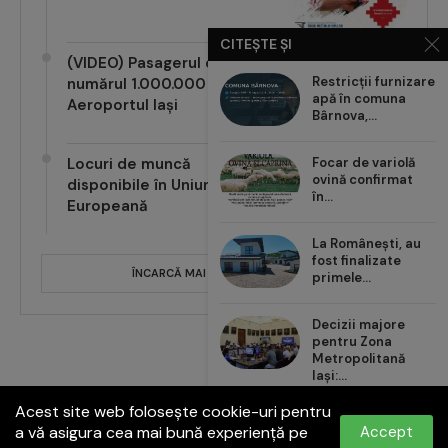
CITEȘTE ȘI
(VIDEO) Pasagerul cu
Restricții furnizare
numărul 1.000.000 pe
apă în comuna
Aeroportul Iași
Bârnova,...
Focar de variolă
Locuri de muncă
ovină confirmat
disponibile în Uniunea
în...
Europeană
La Românești, au
fost finalizate
primele...
ÎNCARCĂ MAI MULTE POSTĂRI
Decizii majore
pentru Zona
Metropolitană
Iași:...
Acest site web folosește cookie-uri pentru
Carrefour România
a vă asigura cea mai bună experiență pe
Accept
aduce noul val de...