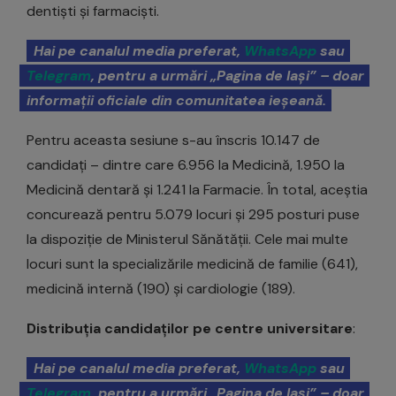
dentiști și farmaciști.
Hai pe canalul media preferat,
WhatsApp
sau
Telegram
, pentru a urmări „Pagina de Iași” – doar
informații oficiale din comunitatea ieșeană.
Pentru aceasta sesiune s-au înscris 10.147 de
candidați – dintre care 6.956 la Medicină, 1.950 la
Medicină dentară și 1.241 la Farmacie. În total, aceștia
concurează pentru 5.079 locuri și 295 posturi puse
la dispoziție de Ministerul Sănătății. Cele mai multe
locuri sunt la specializările medicină de familie (641),
medicină internă (190) și cardiologie (189).
Distribuția candidaților pe centre universitare
:
Hai pe canalul media preferat,
WhatsApp
sau
Telegram
, pentru a urmări „Pagina de Iași” – doar