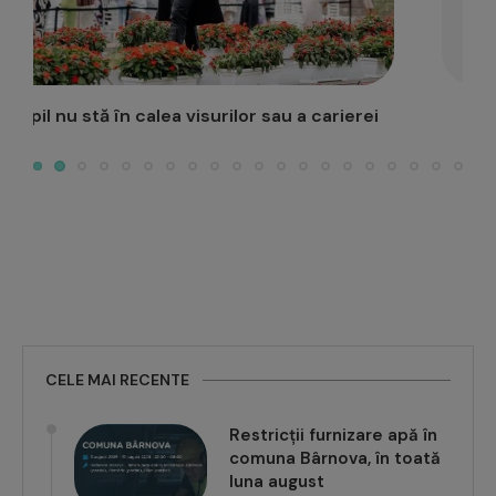
Începe la Iași Concursul Național de creație
literară
CELE MAI RECENTE
Restricții furnizare apă în
comuna Bârnova, în toată
luna august