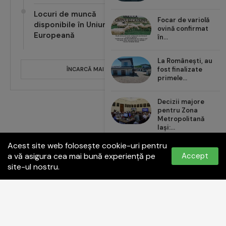
Locuri de muncă
Focar de variolă
disponibile în Uniunea
ovină confirmat
Europeană
în...
La Românești, au
fost finalizate
ÎNCARCĂ MAI MULTE POSTĂRI
primele...
Decizii majore
pentru Zona
Metropolitană
Iași:...
Acest site web folosește cookie-uri pentru
Carrefour România
a vă asigura cea mai bună experiență pe
Accept
aduce noul val de...
site-ul nostru.
Politica de confidențialitate
Termeni și condiții
Contact:
office@paginadeiasi.ro