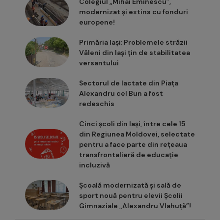
Colegiul „Mihai Eminescu”,
modernizat și extins cu fonduri
europene!
Primăria Iași: Problemele străzii
Văleni din Iași țin de stabilitatea
versantului
Sectorul de lactate din Piața
Alexandru cel Bun a fost
redeschis
Cinci școli din Iași, între cele 15
din Regiunea Moldovei, selectate
pentru a face parte din rețeaua
transfrontalieră de educație
incluzivă
Școală modernizată și sală de
sport nouă pentru elevii Școlii
Gimnaziale „Alexandru Vlahuță”!