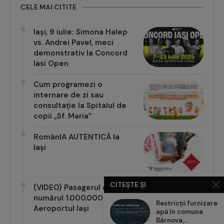
CELE MAI CITITE
Iași, 9 iulie: Simona Halep
vs. Andrei Pavel, meci
demonstrativ la Concord
Iasi Open
Cum programezi o
internare de zi sau
consultație la Spitalul de
copii „Sf. Maria”
RomânIA AUTENTICĂ la
Iași
CITEȘTE ȘI
(VIDEO) Pasagerul cu
numărul 1.000.000 pe
Restricții furnizare
Aeroportul Iași
apă în comuna
Bârnova,...