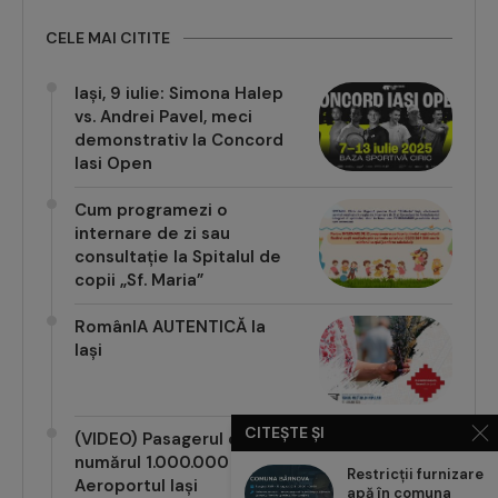
CELE MAI CITITE
Iași, 9 iulie: Simona Halep
vs. Andrei Pavel, meci
demonstrativ la Concord
Iasi Open
Cum programezi o
internare de zi sau
consultație la Spitalul de
copii „Sf. Maria”
RomânIA AUTENTICĂ la
Iași
CITEȘTE ȘI
(VIDEO) Pasagerul cu
numărul 1.000.000 pe
Restricții furnizare
Aeroportul Iași
apă în comuna