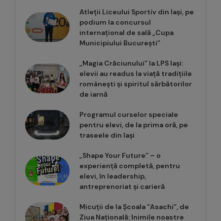
Atleții Liceului Sportiv din Iași, pe
podium la concursul
internațional de sală „Cupa
Municipiului București”
„Magia Crăciunului” la LPS Iași:
elevii au readus la viață tradițiile
românești și spiritul sărbătorilor
de iarnă
Programul curselor speciale
pentru elevi, de la prima oră, pe
traseele din Iași
„Shape Your Future” – o
experiență completă, pentru
elevi, în leadership,
antreprenoriat și carieră
Micuții de la Școala “Asachi”, de
Ziua Națională: Inimile noastre