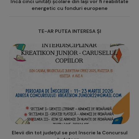
Încă cinci unități școlare din Iași vor fi reabilitate
energetic cu fonduri europene
TE-AR PUTEA INTERESA ȘI
vii din tot județul se pot înscrie la Concursul
Gi