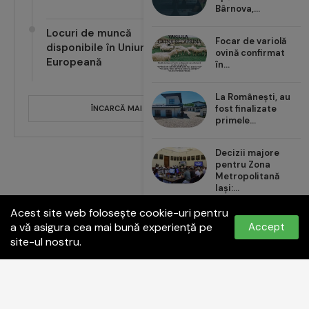
Bârnova,...
Locuri de muncă
Focar de variolă
disponibile în Uniunea
ovină confirmat
Europeană
în...
La Românești, au
fost finalizate
ÎNCARCĂ MAI MULTE POSTĂRI
primele...
Decizii majore
pentru Zona
Metropolitană
Iași:...
Acest site web folosește cookie-uri pentru
Carrefour România
a vă asigura cea mai bună experiență pe
Accept
aduce noul val de...
site-ul nostru.
Politica de confidențialitate
Termeni și condiții
Contact:
office@paginadeiasi.ro