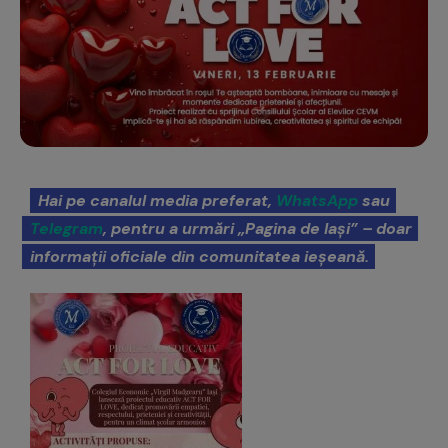
Hai pe canalul media preferat,
WhatsApp
sau
Telegram
, pentru a urmări „Pagina de Iași” – doar
informații oficiale din comunitatea ieșeană.