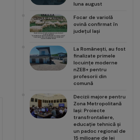
luna august
Focar de variolă
ovină confirmat în
județul Iași
La Românești, au fost
finalizate primele
locuințe moderne
nZEB+ pentru
profesorii din
comună
Decizii majore pentru
Zona Metropolitană
Iași: Proiecte
transfrontaliere,
educație tehnică și
un padoc regional de
15 milioane de lei