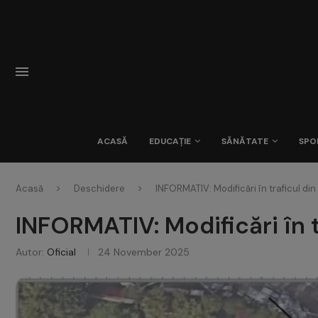
ACASĂ
EDUCAȚIE
SĂNĂTATE
SPO
Acasă
Deschidere
INFORMATIV: Modificări în traficul din 
INFORMATIV: Modificări în tr
Autor:
Oficial
24 November 2025