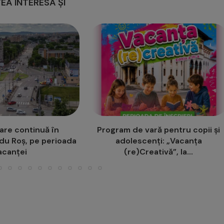
EA INTERESA ȘI
ară pentru copii și
Primăria Iași pune pe masă 10,2
nți: „Vacanța
milioane lei nerambursabile
ativă”, la...
pentru...