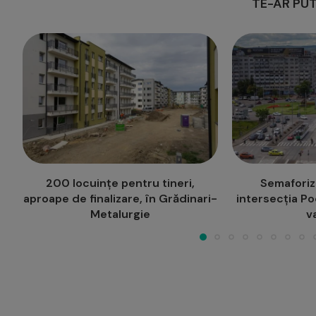
TE-AR PUT
Semaforizare continuă în
Program de v
i-
intersecția Podu Roș, pe perioada
adolesce
vacanței
(re)Cre