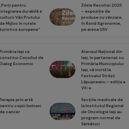
„Porți pentru
Zilele Recoltei 2025
integrarea durabilă a
– expoziție de
culturii Văii Prutului
produse cu vânzare,
de Mijloc în rutele
în Rond Agronomie,
turistice europene”
pe arena USV
Primăria Iași va
Ateneul Național din
constitui Consiliul de
Iași, în parteneriat cu
Dialog Economic
Primăria Municipiului
Iași, vă invită la
Festivalul Străzii
Lăpușneanu – ediția a
VII-a
Terapie prin artă
Secțiile medicale de
pentru copiii bolnavi
la Institutul Regional
de cancer
de Oncologie Iași au
program normal de
Sărbători