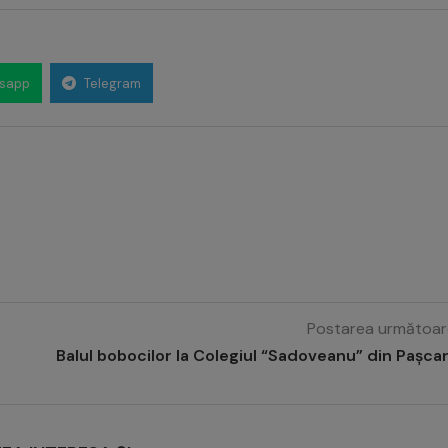
sapp
Telegram
Postarea următoar
Balul bobocilor la Colegiul “Sadoveanu” din Pașca