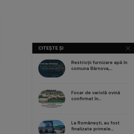
CITEȘTE ȘI
Restricții furnizare apă în
comuna Bârnova,...
Locuri de parcare scoase la
Întrerupere 
licitație în cartierele Nicolina,
calde în 
Galata...
Focar de variolă ovină
confirmat în...
La Românești, au fost
finalizate primele...