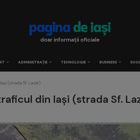
doar informații oficiale
RT
ADMINISTRAȚIE
TEHNOLOGIE
BUSINESS
SOCI
Iași (strada Sf. Lazăr)
aficul din Iași (strada Sf. La