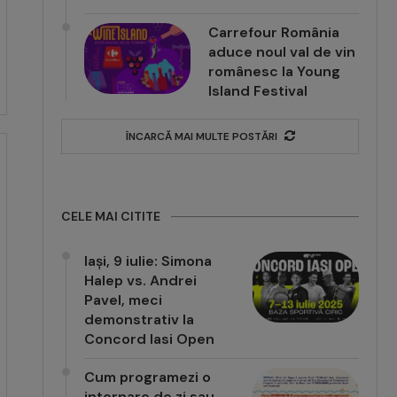
Carrefour România
aduce noul val de vin
românesc la Young
Island Festival
ÎNCARCĂ MAI MULTE POSTĂRI
CELE MAI CITITE
Iași, 9 iulie: Simona
Halep vs. Andrei
Pavel, meci
demonstrativ la
Concord Iasi Open
Cum programezi o
internare de zi sau