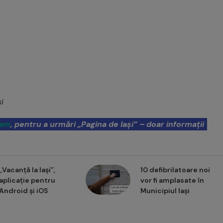
i
ram
, pentru a urmări „Pagina de Iași” – doar informații
„Vacanță la Iași”,
10 defibrilatoare noi
aplicație pentru
vor fi amplasate în
Android și iOS
Municipiul Iași