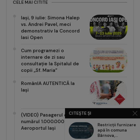
CELE MAI CITITE
Iași, 9 iulie: Simona Halep
vs. Andrei Pavel, meci
demonstrativ la Concord
Iasi Open
Cum programezi o
internare de zi sau
consultație la Spitalul de
copii „Sf. Maria”
RomânIA AUTENTICĂ la
Iași
CITEȘTE ȘI
(VIDEO) Pasagerul cu
numărul 1.000.000 pe
Restricții furnizare
Aeroportul Iași
apă în comuna
Bârnova,...