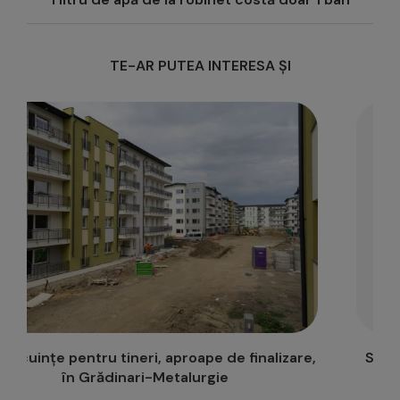
TE-AR PUTEA INTERESA ȘI
e,
Semaforizare continuă în intersecția Podu Roș,
pe perioada vacanței