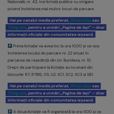
Națională, nr. 43, trei licitații publice cu strigare
privind închirierea mai multor locuri de parcare.
Hai pe canalul media preferat,
WhatsApp
sau
Telegram
, pentru a urmări „Pagina de Iași” – doar
informații oficiale din comunitatea ieșeană.
Prima licitație va avea loc la ora 10.00 și va viza
închirierea locului de parcare nr. 22 situat în
parcarea de reședință din str. Buridava, nr. 10.
Drept de participare la licitație au locatarii din
blocurile: R7, R7BIS, O5, U2, SC1, SC2, SC3 și SB1.
Hai pe canalul media preferat,
WhatsApp
sau
Telegram
, pentru a urmări „Pagina de Iași” – doar
informații oficiale din comunitatea ieșeană.
A doua licitație va fi organizată la ora 11.00 și va