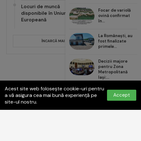
Locuri de muncă
Focar de variolă
disponibile în Uniunea
ovină confirmat
Europeană
în...
La Românești, au
fost finalizate
ÎNCARCĂ MAI MULTE POSTĂRI
primele...
Decizii majore
pentru Zona
Metropolitană
Iași:...
Acest site web folosește cookie-uri pentru
Carrefour România
a vă asigura cea mai bună experiență pe
Accept
aduce noul val de...
site-ul nostru.
Politica de confidențialitate
Termeni și condiții
Contact:
office@paginadeiasi.ro
©2023
Pagina de İași
- Toate drepturile rezervate