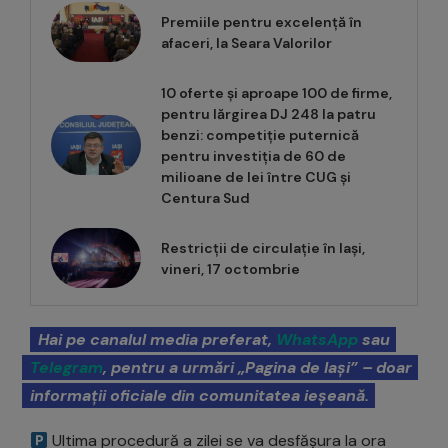
Premiile pentru excelență în
afaceri, la Seara Valorilor
10 oferte și aproape 100 de firme,
pentru lărgirea DJ 248 la patru
benzi: competiție puternică
pentru investiția de 60 de
milioane de lei între CUG și
Centura Sud
Restricții de circulație în Iași,
vineri, 17 octombrie
Hai pe canalul media preferat,
WhatsApp
sau
Telegram
, pentru a urmări „Pagina de Iași” – doar
informații oficiale din comunitatea ieșeană.
Ultima procedură a zilei se va desfășura la ora