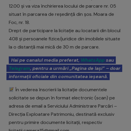
12.00 și va viza închirierea locului de parcare nr. 05
situat în parcarea de reședință din șos. Moara de
Foc, nr. 18.
Drept de participare la licitație au locatarii din blocul
408 și persoanele fizice/juridice din imobilele situate
la o distanță mai mică de 30 m de parcare.
Hai pe canalul media preferat,
WhatsApp
sau
Telegram
, pentru a urmări „Pagina de Iași” – doar
informații oficiale din comunitatea ieșeană.
În vederea înscrierii la licitație documentele
solicitate se depun în format electronic (scan) pe
adresa de email a Serviciului Administrare Parcări –
Direcția Exploatare Patrimoniu, destinată exclusiv
pentru primire documente licitații, respectiv
licitatii.camera15@gmail.com.