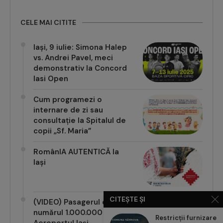
CELE MAI CITITE
Iași, 9 iulie: Simona Halep
vs. Andrei Pavel, meci
demonstrativ la Concord
Iasi Open
Cum programezi o
internare de zi sau
consultație la Spitalul de
copii „Sf. Maria”
RomânIA AUTENTICĂ la
Iași
CITEȘTE ȘI
(VIDEO) Pasagerul cu
numărul 1.000.000 pe
Restricții furnizare
Aeroportul Iași