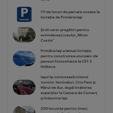
171 de locuri de parcare scoase la
licitație de Primăria Iași
Școli verzi: pregătiri pentru
extinderea Liceului „Miron
Costin”
Primăria Iași a lansat licitația
pentru construirea unui parc de
panouri fotovoltaice la CET 2
Holboca
Iașul își conturează viitorul
turistic: festivaluri, City Pass și
Mărul de Aur, după întâlnirea
experților la Camera de Comerț
și Industrie Iași
200 locuințe pentru tineri,