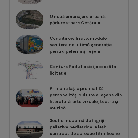
O nouă amenajare urbană:
pădurea-parc Cetățuia
Condiții civilizate: module
sanitare de ultimă generație
pentru pelerini și ieșeni
Centura Podu Iloaiei, scoasă la
licitație
Primăria Iași a premiat 12
personalități culturale ieşene din
literatură, arte vizuale, teatru şi
muzică
Secție modernă de îngrijiri
paliative pediatrice la Iași:
contract de aproape 16 milioane