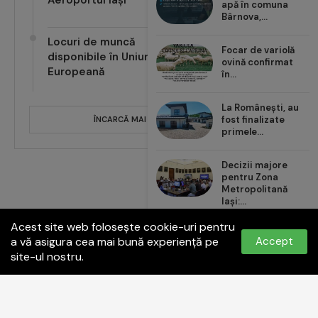
apă în comuna
Bârnova,...
Locuri de muncă
Focar de variolă
disponibile în Uniunea
ovină confirmat
Europeană
în...
La Românești, au
fost finalizate
ÎNCARCĂ MAI MULTE POSTĂRI
primele...
Decizii majore
pentru Zona
Metropolitană
Iași:...
Acest site web folosește cookie-uri pentru
Carrefour România
a vă asigura cea mai bună experiență pe
Accept
aduce noul val de...
site-ul nostru.
Politica de confidențialitate
Termeni și condiții