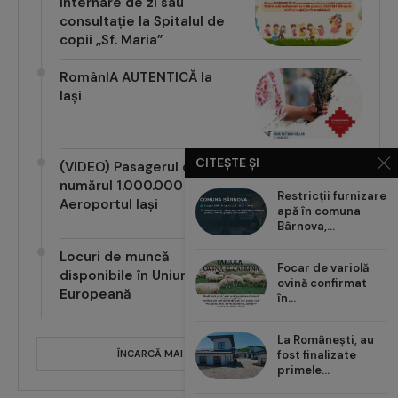
internare de zi sau
consultație la Spitalul de
copii „Sf. Maria”
RomânIA AUTENTICĂ la
Iași
CITEȘTE ȘI
(VIDEO) Pasagerul cu
numărul 1.000.000 pe
Restricții furnizare
Aeroportul Iași
apă în comuna
Bârnova,...
Locuri de muncă
Focar de variolă
disponibile în Uniunea
ovină confirmat
Europeană
în...
La Românești, au
fost finalizate
ÎNCARCĂ MAI MULTE POSTĂRI
primele...