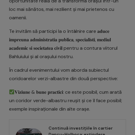
oportunitate reală de a transforma orașul într-un
loc mai sănătos, mai rezilient și mai prietenos cu
oamenii.
Te invităm să participi la o întâlnire care 𝐚𝐝𝐮𝐜𝐞
𝐢𝐦𝐩𝐫𝐞𝐮𝐧𝐚 𝐚𝐝𝐦𝐢𝐧𝐢𝐬𝐭𝐫𝐚𝐭𝐢𝐚 𝐩𝐮𝐛𝐥𝐢𝐜𝐚, 𝐬𝐩𝐞𝐜𝐢𝐚𝐥𝐢𝐬𝐭𝐢, 𝐦𝐞𝐝𝐢𝐮𝐥
𝐚𝐜𝐚𝐝𝐞𝐦𝐢𝐜 𝐬𝐢 𝐬𝐨𝐜𝐢𝐞𝐭𝐚𝐭𝐞𝐚 𝐜𝐢𝐯𝐢𝐥 pentru a contura viitorul
Bahluiului și al orașului nostru.
În cadrul evenimentului vom aborda subiectul
coridoarelor verzi-albastre din două perspective:
𝐕𝐢𝐳𝐢𝐮𝐧𝐞 & 𝐛𝐮𝐧𝐞 𝐩𝐫𝐚𝐜𝐭𝐢𝐜𝐢: ce este posibil, cum arată
un coridor verde-albastru reușit și ce îl face posibil;
exemple inspiraționale din alte orașe.
Continuă investițiile în cartier
Dancu-Holboca: extindere