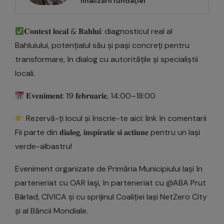
finalizării fundației
𝐂𝐨𝐧𝐭𝐞𝐱𝐭 𝐥𝐨𝐜𝐚𝐥 & 𝐁𝐚𝐡𝐥𝐮𝐢: diagnosticul real al
Bahluiului, potențialul său și pași concreți pentru
transformare, în dialog cu autoritățile și specialiștii
locali.
𝐄𝐯𝐞𝐧𝐢𝐦𝐞𝐧𝐭: 19 𝐟𝐞𝐛𝐫𝐮𝐚𝐫𝐢𝐞, 14:00–18:00
Rezervă-ți locul și înscrie-te aici: link în comentarii
Fii parte din 𝐝𝐢𝐚𝐥𝐨𝐠, 𝐢𝐧𝐬𝐩𝐢𝐫𝐚𝐭𝐢𝐞 𝐬𝐢 𝐚𝐜𝐭𝐢𝐮𝐧𝐞 pentru un Iași
verde-albastru!
Eveniment organizate de Primăria Municipiului Iași în
parteneriat cu OAR Iaşi, în parteneriat cu @ABA Prut
Bârlad, CIVICA și cu sprijinul Coaliției Iași NetZero City
și al Băncii Mondiale.