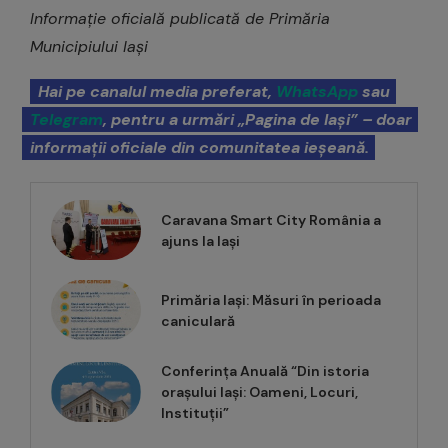
Informație oficială publicată de Primăria
Municipiului Iași
Hai pe canalul media preferat,
WhatsApp
sau
Telegram
, pentru a urmări „Pagina de Iași” – doar
informații oficiale din comunitatea ieșeană.
Caravana Smart City România a
ajuns la Iași
Primăria Iași: Măsuri în perioada
caniculară
Conferința Anuală “Din istoria
orașului Iași: Oameni, Locuri,
Instituții”