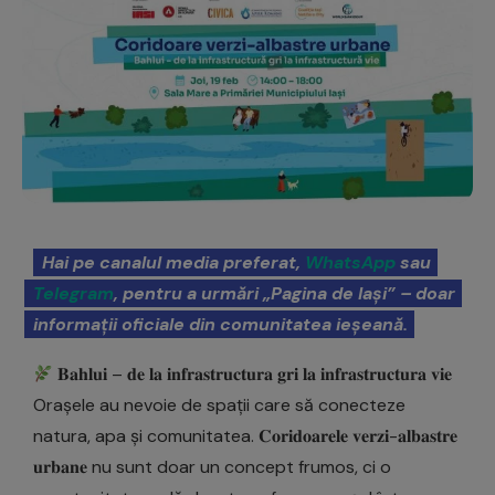
Hai pe canalul media preferat,
WhatsApp
sau
Telegram
, pentru a urmări „Pagina de Iași” – doar
informații oficiale din comunitatea ieșeană.
𝐁𝐚𝐡𝐥𝐮𝐢 – 𝐝𝐞 𝐥𝐚 𝐢𝐧𝐟𝐫𝐚𝐬𝐭𝐫𝐮𝐜𝐭𝐮𝐫𝐚 𝐠𝐫𝐢 𝐥𝐚 𝐢𝐧𝐟𝐫𝐚𝐬𝐭𝐫𝐮𝐜𝐭𝐮𝐫𝐚 𝐯𝐢𝐞
Orașele au nevoie de spații care să conecteze
natura, apa și comunitatea. 𝐂𝐨𝐫𝐢𝐝𝐨𝐚𝐫𝐞𝐥𝐞 𝐯𝐞𝐫𝐳𝐢-𝐚𝐥𝐛𝐚𝐬𝐭𝐫𝐞
𝐮𝐫𝐛𝐚𝐧𝐞 nu sunt doar un concept frumos, ci o