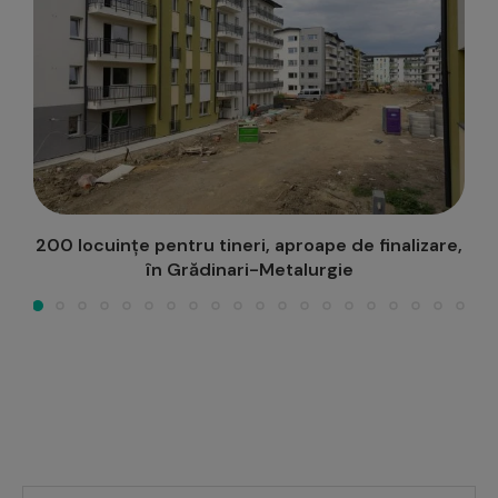
e,
Semaforizare continuă în intersecția Podu Roș,
pe perioada vacanței