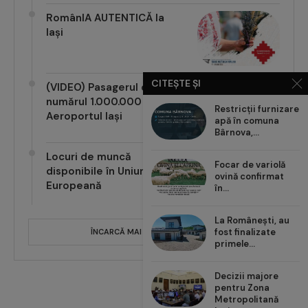
RomânIA AUTENTICĂ la
Iași
CITEȘTE ȘI
(VIDEO) Pasagerul cu
numărul 1.000.000 pe
Restricții furnizare
Aeroportul Iași
apă în comuna
Bârnova,...
Locuri de muncă
Focar de variolă
disponibile în Uniunea
ovină confirmat
Europeană
în...
La Românești, au
fost finalizate
ÎNCARCĂ MAI MULTE POSTĂRI
primele...
Decizii majore
pentru Zona
Metropolitană