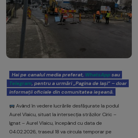
Hai pe canalul media preferat,
WhatsApp
sau
Telegram
, pentru a urmări „Pagina de Iași” – doar
informații oficiale din comunitatea ieșeană.
Având în vedere lucrările desfășurate la podul
Aurel Vlaicu, situat la intersecția străzilor Ciric –
Ignat – Aurel Vlaicu, începând cu data de
04.02.2026, traseul 18 va circula temporar pe