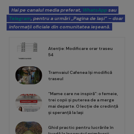
Hai pe canalul media preferat,
WhatsApp
sau
Telegram
, pentru a urmări „Pagina de Iași” – doar
informații oficiale din comunitatea ieșeană.
Atenție: Modificare orar traseu
54
Tramvaiul Cafenea își modifică
traseul
“Mame care ne inspiră”: o femeie,
trei copii și puterea de a merge
mai departe. O lecție de credință
și speranță la Iași
Ghid practic pentru lucrările în
livadă la începutul primăverii