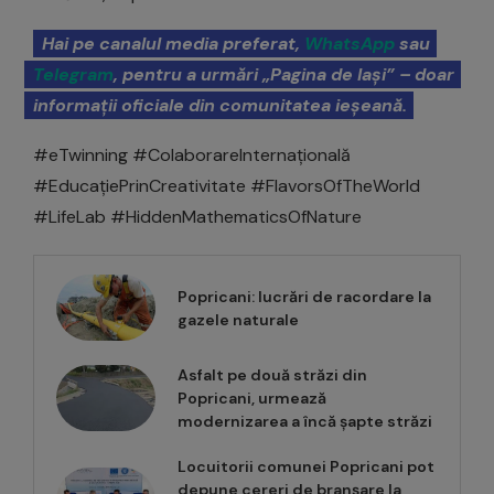
Hai pe canalul media preferat,
WhatsApp
sau
Telegram
, pentru a urmări „Pagina de Iași” – doar
informații oficiale din comunitatea ieșeană.
#eTwinning #ColaborareInternațională
#EducațiePrinCreativitate #FlavorsOfTheWorld
#LifeLab #HiddenMathematicsOfNature
Popricani: lucrări de racordare la
gazele naturale
Asfalt pe două străzi din
Popricani, urmează
modernizarea a încă șapte străzi
Locuitorii comunei Popricani pot
depune cereri de branșare la