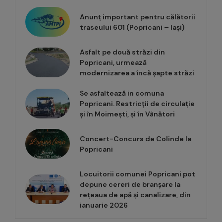
Anunț important pentru călătorii
traseului 601 (Popricani – Iași)
Asfalt pe două străzi din
Popricani, urmează
modernizarea a încă șapte străzi
Se asfaltează in comuna
Popricani. Restricții de circulație
și în Moimești, și în Vânători
Concert-Concurs de Colinde la
Popricani
Locuitorii comunei Popricani pot
depune cereri de branșare la
rețeaua de apă și canalizare, din
ianuarie 2026