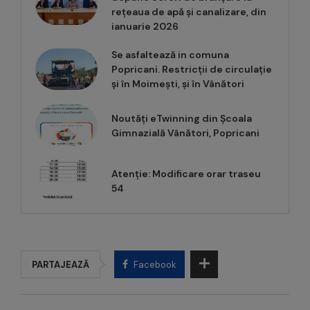
rețeaua de apă și canalizare, din
ianuarie 2026
Se asfaltează in comuna
Popricani. Restricții de circulație
și în Moimești, și în Vânători
Noutăți eTwinning din Școala
Gimnazială Vânători, Popricani
Atenție: Modificare orar traseu
54
PARTAJEAZĂ
Facebook