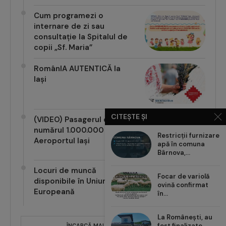
Cum programezi o
internare de zi sau
consultație la Spitalul de
copii „Sf. Maria”
RomânIA AUTENTICĂ la
Iași
(VIDEO) Pasagerul cu
CITEȘTE ȘI
numărul 1.000.000 pe
Aeroportul Iași
Restricții furnizare
apă în comuna
Bârnova,...
Locuri de muncă
disponibile în Uniunea
Focar de variolă
Europeană
ovină confirmat
în...
ÎNCARCĂ MAI MULTE POSTĂRI
La Românești, au
fost finalizate