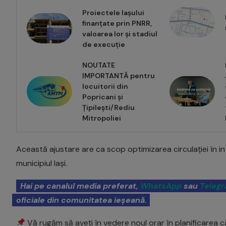
Proiectele Iașului
finanțate prin PNRR,
valoarea lor și stadiul
de execuție
NOUTATE
IMPORTANTĂ pentru
locuitorii din
Popricani și
Țipilești/Rediu
Mitropoliei
Această ajustare are ca scop optimizarea circulației în in
municipiul Iași.
Hai pe canalul media preferat,
WhatsApp
sau
Teleg
oficiale din comunitatea ieșeană.
Vă rugăm să aveți în vedere noul orar în planificarea 