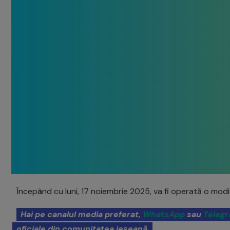
Începând cu luni, 17 noiembrie 2025, va fi operată o modif
Hai pe canalul media preferat,
WhatsApp
sau
Teleg
oficiale din comunitatea ieșeană.