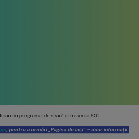
icare în programul de seară al traseului 601:
ram
, pentru a urmări „Pagina de Iași” – doar informații