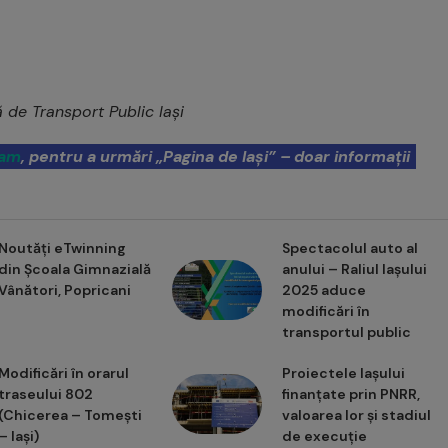
 de Transport Public Iași
ram
, pentru a urmări „Pagina de Iași” – doar informații
Noutăți eTwinning
Spectacolul auto al
din Școala Gimnazială
anului – Raliul Iașului
Vânători, Popricani
2025 aduce
modificări în
transportul public
Modificări în orarul
Proiectele Iașului
traseului 802
finanțate prin PNRR,
(Chicerea – Tomești
valoarea lor și stadiul
– Iași)
de execuție