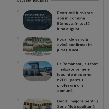
CELE MAI RECENTE
Restricții furnizare
apă în comuna
Bârnova, în toată
luna august
Focar de variolă
ovină confirmat în
județul Iași
La Românești, au fost
finalizate primele
locuințe moderne
nZEB+ pentru
profesorii din
comună
Decizii majore pentru
Zona Metropolitană