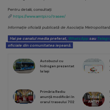
Pentru detalii, consultați:
https://www.amtpi.ro/trasee/
Informație oficială publicată de Asociația Metropolitană
Hai pe canalul media preferat,
WhatsApp
sau
Teleg
oficiale din comunitatea ieșeană.
Autobuzul cu
hidrogen prezentat
la Iași
Primăria Rediu
anunță modificări în
orarul traseului 702