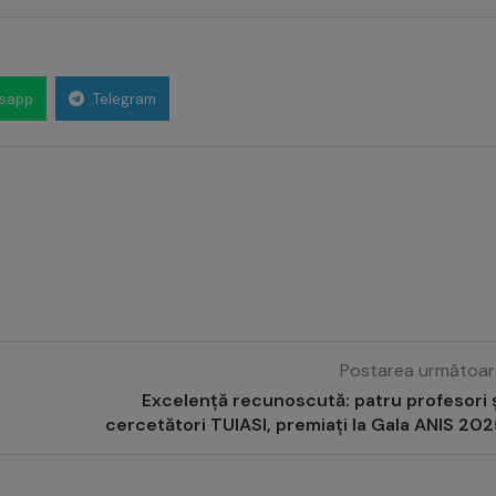
sapp
Telegram
Postarea următoar
Excelență recunoscută: patru profesori 
cercetători TUIASI, premiați la Gala ANIS 20