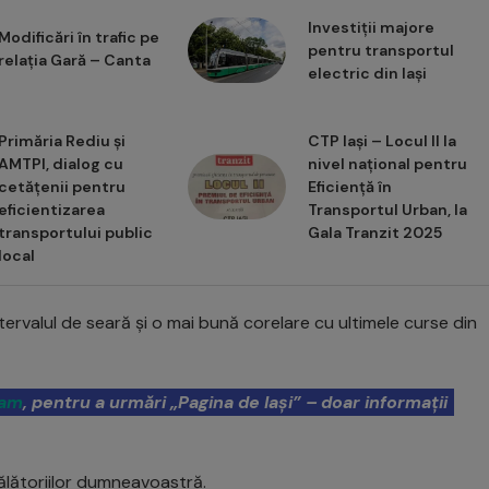
Investiții majore
Modificări în trafic pe
pentru transportul
relația Gară – Canta
electric din Iași
Primăria Rediu și
CTP Iași – Locul II la
AMTPI, dialog cu
nivel național pentru
cetățenii pentru
Eficiență în
eficientizarea
Transportul Urban, la
transportului public
Gala Tranzit 2025
local
tervalul de seară și o mai bună corelare cu ultimele curse din
ram
, pentru a urmări „Pagina de Iași” – doar informații
călătoriilor dumneavoastră.