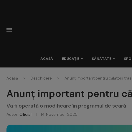
ACASĂ
EDUCAȚIE
SĂNĂTATE
SPO
Acasă
Deschidere
Anunț important pentru călătorii trase
Anunț important pentru călă
Va fi operată o modificare în programul de seară
Autor:
Oficial
14 November 2025