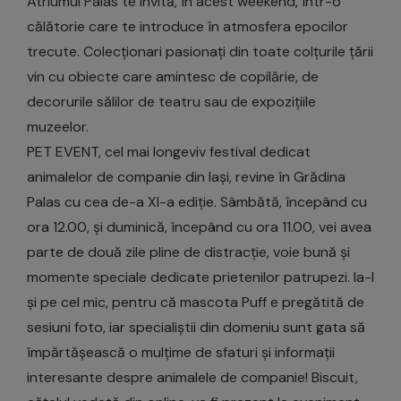
Atriumul Palas te invită, în acest weekend, într-o
călătorie care te introduce în atmosfera epocilor
trecute. Colecționari pasionați din toate colțurile țării
vin cu obiecte care amintesc de copilărie, de
decorurile sălilor de teatru sau de expozițiile
muzeelor.
PET EVENT, cel mai longeviv festival dedicat
animalelor de companie din Iași, revine în Grădina
Palas cu cea de-a XI-a ediție. Sâmbătă, începând cu
ora 12.00, și duminică, începând cu ora 11.00, vei avea
parte de două zile pline de distracție, voie bună și
momente speciale dedicate prietenilor patrupezi. Ia-l
și pe cel mic, pentru că mascota Puff e pregătită de
sesiuni foto, iar specialiștii din domeniu sunt gata să
împărtășească o mulțime de sfaturi și informații
interesante despre animalele de companie! Biscuit,