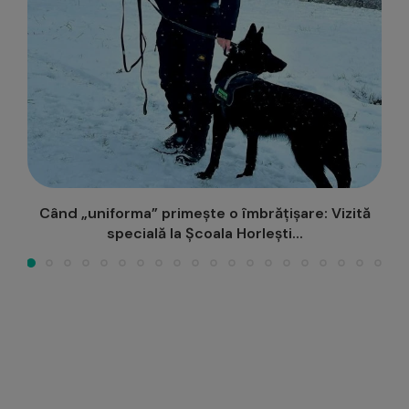
Vivaldi și Ceaikovski în Concertul simfonic al
Filarmonicii Iași din...