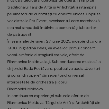
muzicală dedicată iubitorilor de operă, în timp ce
tradiționalul Târg de Artă și Antichități îi întâmpină
pe amatorii de curiozități cu obiecte unicat. Copiii se
vor distra la Pet Event, evenimentul care marchează
cea mai simpatică întâlnire a comunității iubitorilor
de patrupezi!
În seara zilei de vineri, 27 iunie 2025, începând cu ora
19.00, în grădina Palas, va avea loc primul concert
vocal-simfonic al stagiunii estivale, oferit de
Filarmonica Moldova Iași. Sub conducerea muzicală a
dirijorului Radu Postăvaru, publicul va audia „Uverturi
și coruri din opere” din repertoriul universal,
interpretate de orchestra și corul
Filarmonicii Moldova.
În continuarea experienței culturale oferite de
Filarmonica Moldova, Târgul de Artă și Antichități din