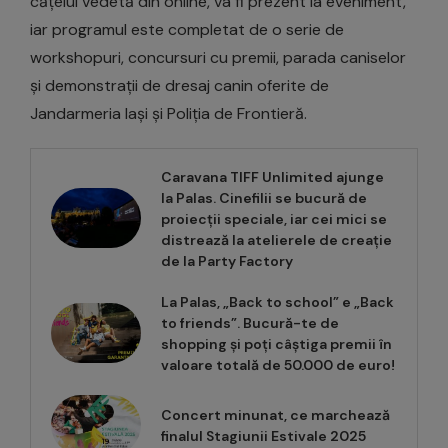
cățelul vedetă din online, va fi prezent la eveniment,
iar programul este completat de o serie de
workshopuri, concursuri cu premii, parada caniselor
și demonstrații de dresaj canin oferite de
Jandarmeria Iași și Poliția de Frontieră.
Caravana TIFF Unlimited ajunge
la Palas. Cinefilii se bucură de
proiecții speciale, iar cei mici se
distrează la atelierele de creație
de la Party Factory
La Palas, „Back to school” e „Back
to friends”. Bucură-te de
shopping și poți câștiga premii în
valoare totală de 50.000 de euro!
Concert minunat, ce marchează
finalul Stagiunii Estivale 2025