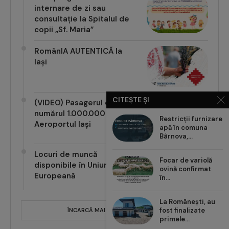
internare de zi sau
consultație la Spitalul de
copii „Sf. Maria”
RomânIA AUTENTICĂ la
Iași
CITEȘTE ȘI
(VIDEO) Pasagerul cu
numărul 1.000.000 pe
Restricții furnizare
Aeroportul Iași
apă în comuna
Bârnova,...
Locuri de muncă
Focar de variolă
disponibile în Uniunea
ovină confirmat
Europeană
în...
La Românești, au
fost finalizate
ÎNCARCĂ MAI MULTE POSTĂRI
primele...