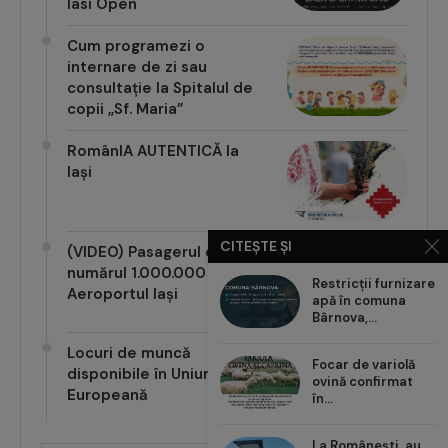
Iasi Open
Cum programezi o
internare de zi sau
consultație la Spitalul de
copii „Sf. Maria”
RomânIA AUTENTICĂ la
Iași
CITEȘTE ȘI
(VIDEO) Pasagerul cu
numărul 1.000.000 pe
Restricții furnizare
Aeroportul Iași
apă în comuna
Bârnova,...
Locuri de muncă
Focar de variolă
disponibile în Uniunea
ovină confirmat
Europeană
în...
La Românești, au