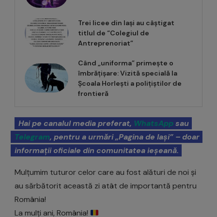
Trei licee din Iași au câștigat
titlul de “Colegiul de
Antreprenoriat”
Când „uniforma” primește o
îmbrățișare: Vizită specială la
Școala Horlești a polițiștilor de
frontieră
Hai pe canalul media preferat,
WhatsApp
sau
Telegram
, pentru a urmări „Pagina de Iași” – doar
informații oficiale din comunitatea ieșeană.
Mulțumim tuturor celor care au fost alături de noi și
au sărbătorit această zi atât de importantă pentru
România!
La mulți ani, România!