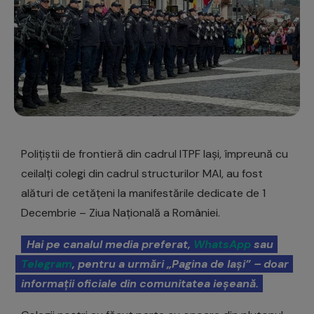
Polițiștii de frontieră din cadrul ITPF Iași, împreună cu
ceilalți colegi din cadrul structurilor MAI, au fost
alături de cetățeni la manifestările dedicate de 1
Decembrie – Ziua Națională a României.
Hai pe canalul media preferat,
WhatsApp
sau
Telegram
, pentru a urmări „Pagina de Iași” – doar
informații oficiale din comunitatea ieșeană.