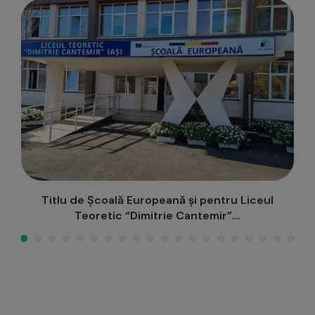
Votează IAȘUL în competiția Destinația Anului
2026!