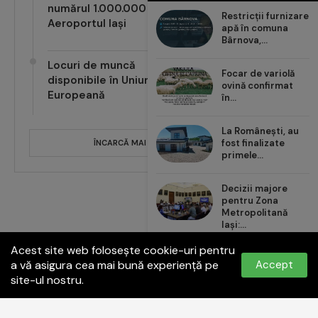
(VIDEO) Pasagerul cu
Restricții furnizare
numărul 1.000.000 pe
apă în comuna
Aeroportul Iași
Bârnova,...
Focar de variolă
Locuri de muncă
ovină confirmat
disponibile în Uniunea
în...
Europeană
La Românești, au
fost finalizate
primele...
ÎNCARCĂ MAI MULTE POSTĂRI
Decizii majore
pentru Zona
Metropolitană
Iași:...
Acest site web folosește cookie-uri pentru
Carrefour România
a vă asigura cea mai bună experiență pe
Accept
aduce noul val de...
site-ul nostru.