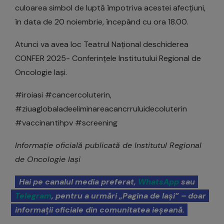
culoarea simbol de luptă împotriva acestei afecțiuni,
în data de 20 noiembrie, începând cu ora 18.00.
Atunci va avea loc Teatrul Național deschiderea
CONFER 2025- Conferințele Institutului Regional de
Oncologie Iași.
#iroiasi #cancercoluterin,
#ziuaglobaladeeliminareacancrruluidecoluterin
#vaccinantihpv #screening
Informație oficială publicată de Institutul Regional
de Oncologie Iași
Hai pe canalul media preferat,
WhatsApp
sau
Telegram
, pentru a urmări „Pagina de Iași” – doar
informații oficiale din comunitatea ieșeană.