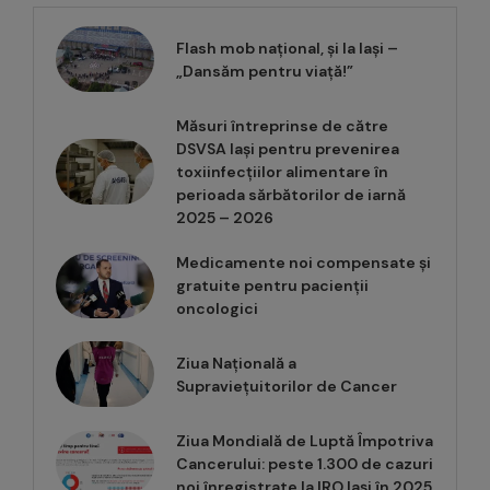
Flash mob național, și la Iași –
„Dansăm pentru viață!”
Măsuri întreprinse de către
DSVSA Iași pentru prevenirea
toxiinfecțiilor alimentare în
perioada sărbătorilor de iarnă
2025 – 2026
Medicamente noi compensate și
gratuite pentru pacienții
oncologici
Ziua Națională a
Supraviețuitorilor de Cancer
Ziua Mondială de Luptă Împotriva
Cancerului: peste 1.300 de cazuri
noi înregistrate la IRO Iași în 2025