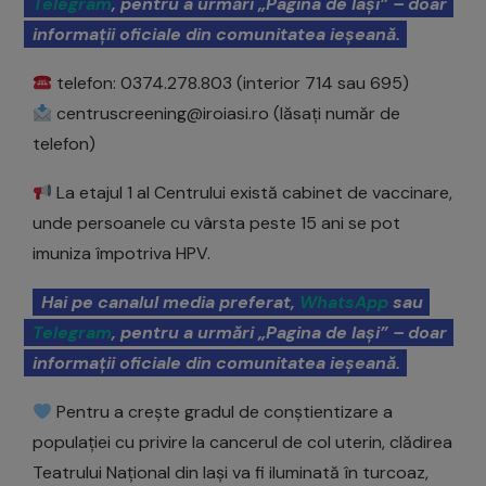
Telegram
, pentru a urmări „Pagina de Iași” – doar
informații oficiale din comunitatea ieșeană.
telefon: 0374.278.803 (interior 714 sau 695)
centruscreening@iroiasi.ro (lăsați număr de
telefon)
La etajul 1 al Centrului există cabinet de vaccinare,
unde persoanele cu vârsta peste 15 ani se pot
imuniza împotriva HPV.
Hai pe canalul media preferat,
WhatsApp
sau
Telegram
, pentru a urmări „Pagina de Iași” – doar
informații oficiale din comunitatea ieșeană.
Pentru a crește gradul de conștientizare a
populației cu privire la cancerul de col uterin, clădirea
Teatrului Național din Iași va fi iluminată în turcoaz,