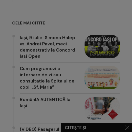
ÎNCARCĂ MAI MULTE POSTĂRI
CELE MAI CITITE
Iași, 9 iulie: Simona Halep
vs. Andrei Pavel, meci
demonstrativ la Concord
Iasi Open
Cum programezi o
internare de zi sau
consultație la Spitalul de
copii „Sf. Maria”
RomânIA AUTENTICĂ la
Iași
CITEȘTE ȘI