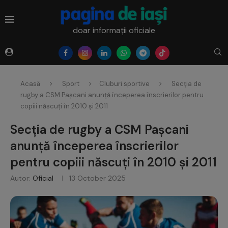
doar informații oficiale
Acasă
Sport
Cluburi sportive
Secția de
rugby a CSM Pașcani anunță începerea înscrierilor pentru
copiii născuți în 2010 și 2011
Secția de rugby a CSM Pașcani
anunță începerea înscrierilor
pentru copiii născuți în 2010 și 2011
Autor:
Oficial
13 October 2025