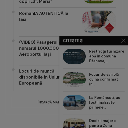
copii „Sf. Maria”
RomânIA AUTENTICĂ la
Iași
CITEȘTE ȘI
(VIDEO) Pasagerul cu
numărul 1.000.000 pe
Restricții furnizare
Aeroportul Iași
apă în comuna
Bârnova,...
Locuri de muncă
Focar de variolă
disponibile în Uniunea
ovină confirmat
Europeană
în...
La Românești, au
fost finalizate
ÎNCARCĂ MAI MULTE POSTĂRI
primele...
Decizii majore
pentru Zona