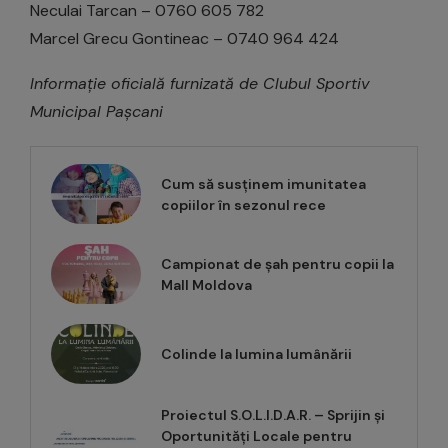
Neculai Tarcan – 0760 605 782
Marcel Grecu Gontineac – 0740 964 424
Informație oficială furnizată de Clubul Sportiv
Municipal Pașcani
Cum să susținem imunitatea
copiilor în sezonul rece
Campionat de șah pentru copii la
Mall Moldova
Colinde la lumina lumânării
Proiectul S.O.L.I.D.A.R. – Sprijin și
Oportunități Locale pentru