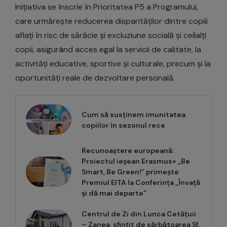
Inițiativa se înscrie în Prioritatea P5 a Programului,
care urmărește reducerea disparităților dintre copiii
aflați în risc de sărăcie și excluziune socială și ceilalți
copii, asigurând acces egal la servicii de calitate, la
activități educative, sportive și culturale, precum și la
oportunități reale de dezvoltare personală.
Cum să susținem imunitatea
copiilor în sezonul rece
Recunoaștere europeană:
Proiectul ieșean Erasmus+ „Be
Smart, Be Green!” primește
Premiul EITA la Conferința „Învață
și dă mai departe”
Centrul de Zi din Lunca Cetățuii
– Zanea, sfințit de sărbătoarea Sf.