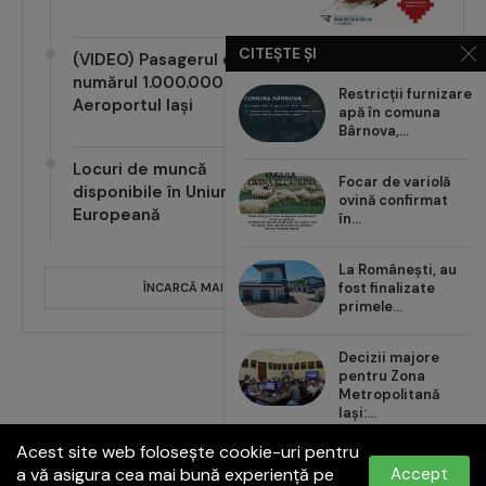
CITEȘTE ȘI
(VIDEO) Pasagerul cu
numărul 1.000.000 pe
Restricții furnizare
Aeroportul Iași
apă în comuna
Bârnova,...
Locuri de muncă
Focar de variolă
disponibile în Uniunea
ovină confirmat
Europeană
în...
La Românești, au
fost finalizate
ÎNCARCĂ MAI MULTE POSTĂRI
primele...
Decizii majore
pentru Zona
Metropolitană
Iași:...
Acest site web folosește cookie-uri pentru
Carrefour România
a vă asigura cea mai bună experiență pe
Accept
aduce noul val de...