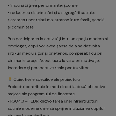
• îmbunătățirea performanței școlare;
• reducerea discriminării și a segregării sociale;
• crearea unor relații mai strânse între familii, școală
și comunitate.
Prin participarea la activități într-un spațiu modern și
omologat, copiii vor avea șansa de a se dezvolta
într-un mediu sigur și prietenos, comparabil cu cel
din marile orașe. Acest lucru le va oferi motivație,
încredere și perspective reale pentru viitor.
Obiectivele specifice ale proiectului
Proiectul contribuie în mod direct la două obiective
majore ale programului de finanțare:
• RSO4.3 – FEDR: dezvoltarea unei infrastructuri
sociale moderne care să sprijine incluziunea copiilor
din medii marginalizate;