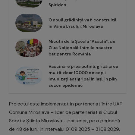
Spiridon
O nouă grădiniță va fi construită
în Valea Ursului, Miroslava
Micuții de la Școala “Asachi”, de
Ziua Națională: Inimile noastre
bat pentru România
Vaccinare prea puțină, gripă prea
multă: doar 10.000 de copii
imunizați antigripal în Iași, în plin
sezon epidemic
Proiectul este implementat în parteneriat între UAT
Comuna Miroslava – lider de parteneriat și Clubul
Sportiv Știința Miroslava – partener, pe o perioadă
de 48 de luni, în intervalul 01.09.2025 – 31.08.2029.