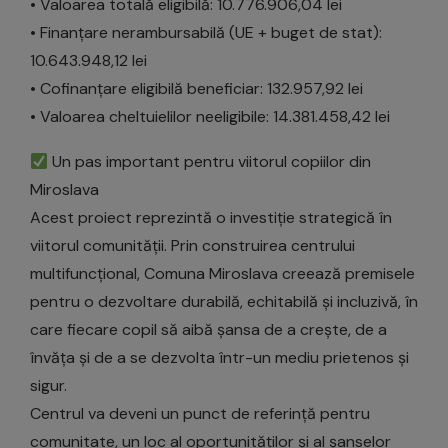
• Valoarea totală eligibilă: 10.776.906,04 lei
• Finanțare nerambursabilă (UE + buget de stat):
10.643.948,12 lei
• Cofinanțare eligibilă beneficiar: 132.957,92 lei
• Valoarea cheltuielilor neeligibile: 14.381.458,42 lei
Un pas important pentru viitorul copiilor din
Miroslava
Acest proiect reprezintă o investiție strategică în
viitorul comunității. Prin construirea centrului
multifuncțional, Comuna Miroslava creează premisele
pentru o dezvoltare durabilă, echitabilă și incluzivă, în
care fiecare copil să aibă șansa de a crește, de a
învăța și de a se dezvolta într-un mediu prietenos și
sigur.
Centrul va deveni un punct de referință pentru
comunitate, un loc al oportunităților și al șanselor