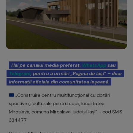
Hai pe canalul media preferat,
WhatsApp
sau
Telegram
, pentru a urmări „Pagina de Iași” – doar
informații oficiale din comunitatea ieșeană.
„Construire centru multifuncțional cu dotări
sportive și culturale pentru copii, localitatea
Miroslava, comuna Miroslava, județul Iași” – cod SMIS
334477