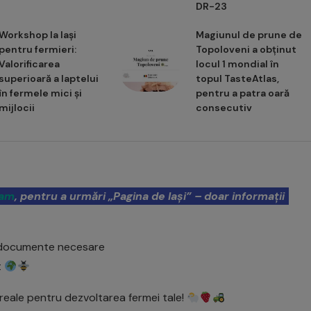
DR-23
Workshop la Iași
Magiunul de prune de
pentru fermieri:
Topoloveni a obținut
Valorificarea
locul 1 mondial în
superioară a laptelui
topul TasteAtlas,
în fermele mici și
pentru a patra oară
mijlocii
consecutiv
ram
, pentru a urmări „Pagina de Iași” – doar informații
și documente necesare
t
i reale pentru dezvoltarea fermei tale!