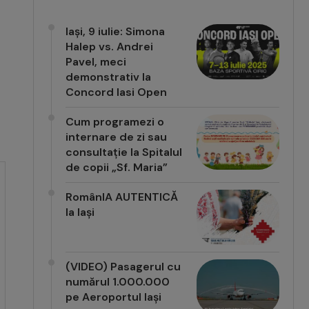
Iași, 9 iulie: Simona
Halep vs. Andrei
Pavel, meci
demonstrativ la
Concord Iasi Open
Cum programezi o
internare de zi sau
consultație la Spitalul
de copii „Sf. Maria”
RomânIA AUTENTICĂ
la Iași
(VIDEO) Pasagerul cu
numărul 1.000.000
pe Aeroportul Iași