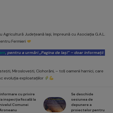
ntru Agricultură Județeană Iași, împreună cu Asociația G.A.L.
pentru Fermieri
ram
, pentru a urmări „Pagina de Iași” – doar informații
steṣti, Mirosloveṣti, Ciohorăni, – toṭi oamenii harnici, care
 evoluția exploatațiilor
Informare cu privire
Se deschide
la inspecția fiscală la
sesiunea de
nivelul Comunei
depunere a
Aroneanu
proiectelor pentru