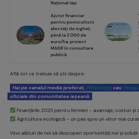
Național Iași
Ajutor financiar
pentru pomicultorii
afectați de îngheț:
până la 2.000 de
euro/ha, proiect
MADR în consultare
publică
Află tot ce trebuie să știi despre:
Hai pe canalul media preferat,
WhatsApp
sau
Teleg
oficiale din comunitatea ieșeană.
Finanțările 2025 pentru fermieri – avantaje, costuri 
Agricultura ecologică – un pas spre un viitor mai cura
Vino alături de noi să descoperi oportunități noi și soluți