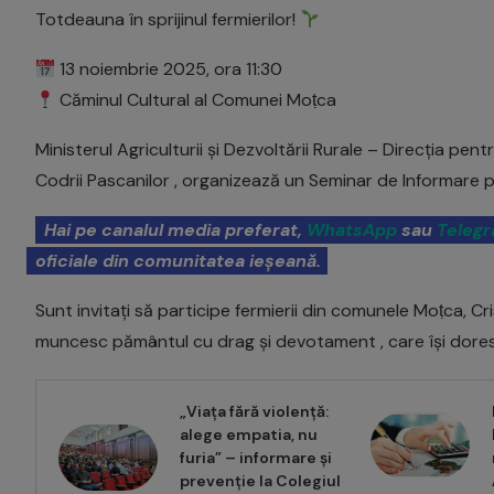
Totdeauna în sprijinul fermierilor!
13 noiembrie 2025, ora 11:30
Căminul Cultural al Comunei Moṭca
Ministerul Agriculturii și Dezvoltării Rurale – Direcția pe
Codrii Pascanilor , organizează un Seminar de Informare 
Hai pe canalul media preferat,
WhatsApp
sau
Teleg
oficiale din comunitatea ieșeană.
Sunt invitați să participe fermierii din comunele Moṭca, Cri
muncesc pământul cu drag și devotament , care își doresc
„Viața fără violență:
alege empatia, nu
furia” – informare și
prevenție la Colegiul