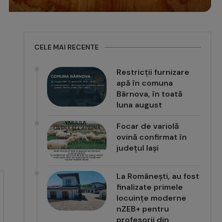
CELE MAI RECENTE
Restricții furnizare
apă în comuna
Bârnova, în toată
luna august
Focar de variolă
ovină confirmat în
județul Iași
La Românești, au fost
finalizate primele
locuințe moderne
nZEB+ pentru
profesorii din