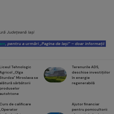
tură Județeană Iași
ram
, pentru a urmări „Pagina de Iași” – doar informații
Liceul Tehnologic
Terenurile ADS,
Agricol „Olga
deschise investițiilor
Sturdza” Miroslava se
în energie
alătură sărbătorii
regenerabilă
produselor
autohtone
Curs de calificare
Ajutor financiar
„Operator
pentru pomicultorii