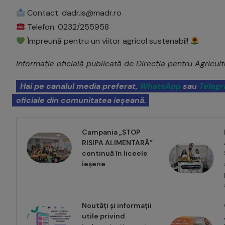
Contact: dadr.is@madr.ro
Telefon: 0232/255958
Împreună pentru un viitor agricol sustenabil!
Informație oficială publicată de Direcția pentru Agricul
Hai pe canalul media preferat,
WhatsApp
sau
Teleg
oficiale din comunitatea ieșeană.
Campania „STOP
RISIPA ALIMENTARĂ”
continuă în liceele
ieșene
Noutăți și informații
utile privind