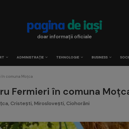
doar informații oficiale
RT
ADMINISTRAȚIE
TEHNOLOGIE
BUSINESS
SOCI
ri în comuna Moțca
ru Fermieri în comuna Moțc
ṭca, Cristeṣti, Mirosloveṣti, Ciohorăni