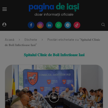
doar informații oficiale
Acasă
Etichete
Postări etichetate cu "𝐒𝐩𝐢𝐭𝐚𝐥𝐮𝐥 𝐂𝐥𝐢𝐧𝐢𝐜
𝐝𝐞 𝐁𝐨𝐥𝐢 𝐈𝐧𝐟𝐞𝐜𝐭‌𝐢𝐨𝐚𝐬𝐞 𝐈𝐚𝐬‌𝐢"
𝐒𝐩𝐢𝐭𝐚𝐥𝐮𝐥 𝐂𝐥𝐢𝐧𝐢𝐜 𝐝𝐞 𝐁𝐨𝐥𝐢 𝐈𝐧𝐟𝐞𝐜𝐭‌𝐢𝐨𝐚𝐬𝐞 𝐈𝐚𝐬‌𝐢