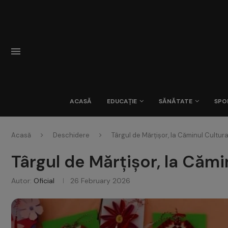
ACASĂ
EDUCAȚIE
SĂNĂTATE
SPO
Acasă
Deschidere
Târgul de Mărțișor, la Căminul Cultural
Târgul de Mărțișor, la Cămin
Autor:
Oficial
26 February 2026