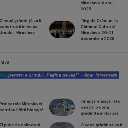
Miroslava în anul
2025
O nouă grădiniță va fi
Târg de Crăciun, la
construită în Valea
Căminul Cultural
Ursului, Miroslava
Miroslava, 20-21
decembrie 2025
slava
ram
, pentru a urmări „Pagina de Iași” – doar informații
Finanțare asigurată
Proiectele Miroslavei
pentru o nouă
continuă fără blocaje!
grădiniță în Horpaz
Zi plină de colinde și
O nouă grădiniță va fi