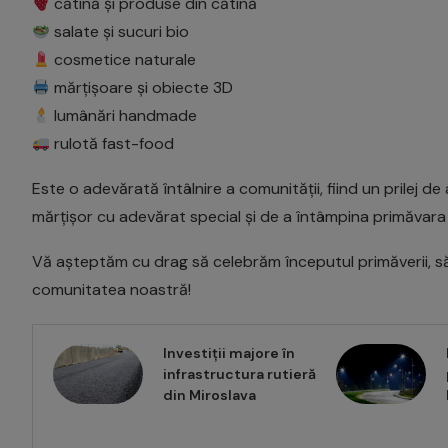
cătină și produse din cătină
salate și sucuri bio
cosmetice naturale
mărțișoare și obiecte 3D
lumânări handmade
rulotă fast-food
Este o adevărată întâlnire a comunității, fiind un prilej de 
mărțișor cu adevărat special și de a întâmpina primăvara
Vă așteptăm cu drag să celebrăm începutul primăverii, să 
comunitatea noastră!
Investiții majore în
infrastructura rutieră
din Miroslava