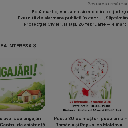
Postarea următoar
Pe 4 martie, vor suna sirenele în tot județu
Exerciții de alarmare publică în cadrul „Săptămân
Protecției Civile”, la Iași, 26 februarie – 4 mart
EA INTERESA ȘI
eșteri populari din
Educatoare din Miroslava,
epublica Moldova...
nominalizată în cadrul Galei