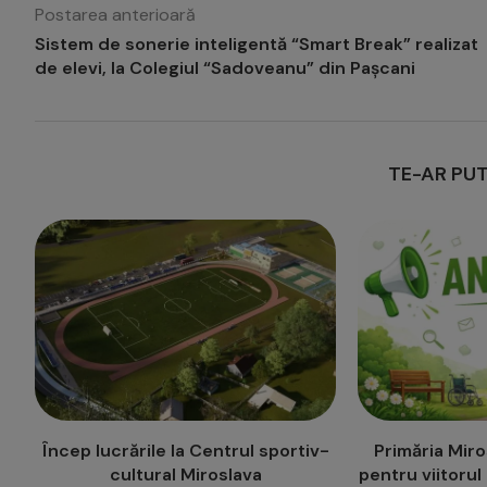
Postarea anterioară
Sistem de sonerie inteligentă “Smart Break” realizat
de elevi, la Colegiul “Sadoveanu” din Pașcani
TE-AR PUT
-
Primăria Miroslava face angajări
Peste 30 de m
pentru viitorul Centru de asistență
România și R