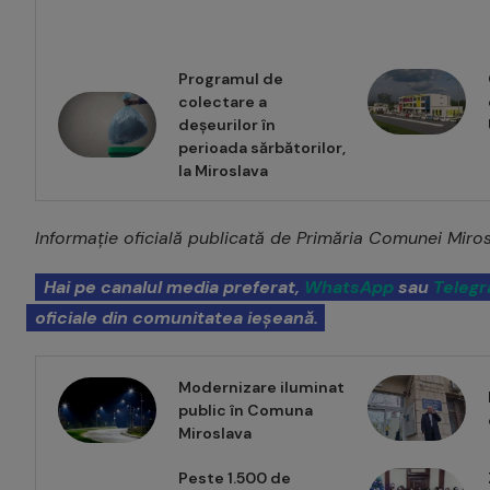
Programul de
colectare a
deșeurilor în
perioada sărbătorilor,
la Miroslava
Informație oficială publicată de Primăria Comunei Miro
Hai pe canalul media preferat,
WhatsApp
sau
Teleg
oficiale din comunitatea ieșeană.
Modernizare iluminat
public în Comuna
Miroslava
Peste 1.500 de