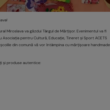
lava!
ural Miroslava va găzdui Târgul de Mărțișor. Evenimentul va fi
u Asociația pentru Cultură, Educație, Tineret și Sport ACETS
 la școlile din comună vă vor întâmpina cu mărțișoare handmade
ți și produse autentice: