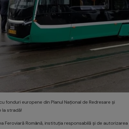
 cu fonduri europene din Planul Național de Redresare și
 la stradă!
ea Feroviară Română, instituția responsabilă și de autorizarea