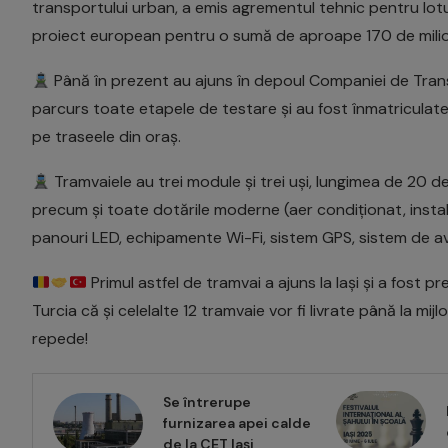
transportului urban, a emis agrementul tehnic pentru lotu
proiect european pentru o sumă de aproape 170 de milioan
Până în prezent au ajuns în depoul Companiei de Transp
parcurs toate etapele de testare și au fost înmatriculate
pe traseele din oraș.
Tramvaiele au trei module și trei uși, lungimea de 20 de
precum și toate dotările moderne (aer condiționat, instal
panouri LED, echipamente Wi-Fi, sistem GPS, sistem de aver
Primul astfel de tramvai a ajuns la Iași și a fos
Turcia că și celelalte 12 tramvaie vor fi livrate până la mi
repede!
Se întrerupe
furnizarea apei calde
de la CET Iași