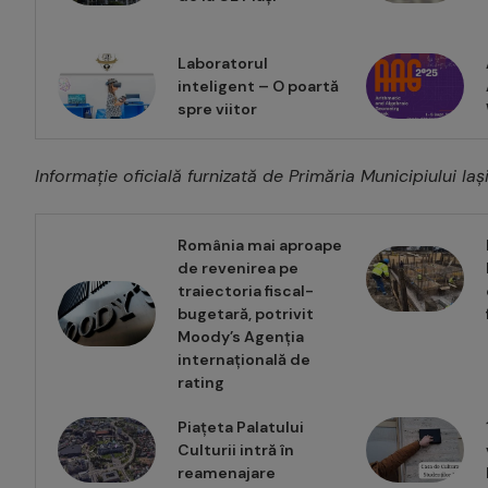
Laboratorul
inteligent – O poartă
spre viitor
Informație oficială furnizată de Primăria Municipiului Iaș
România mai aproape
de revenirea pe
traiectoria fiscal-
bugetară, potrivit
Moody’s Agenția
internațională de
rating
Piațeta Palatului
Culturii intră în
reamenajare