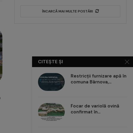
ÎNCARCĂ MAI MULTE POSTĂRI
CITEȘTE ȘI
Restricții furnizare apă în
comuna Bârnova,...
CJ Iași cumpără Maternitatea
Primăria Iași
“Elena Doamna” din Iași cu 2,67...
milioane le
pe
Focar de variolă ovină
confirmat în...