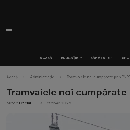
ACASĂ
EDUCAȚIE
SĂNĂTATE
SPO
Acasă
Administrație
Tramvaiele noi cumpărate prin PNRR
Tramvaiele noi cumpărate p
Autor:
Oficial
3 October 2025