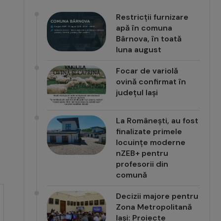
Restricții furnizare
apă în comuna
Bârnova, în toată
luna august
Focar de variolă
ovină confirmat în
județul Iași
La Românești, au fost
finalizate primele
locuințe moderne
nZEB+ pentru
profesorii din
comună
Decizii majore pentru
Zona Metropolitană
Iași: Proiecte