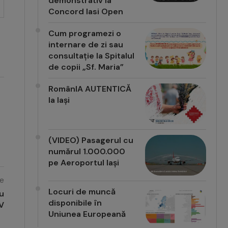
demonstrativ la
Concord Iasi Open
Cum programezi o
internare de zi sau
consultație la Spitalul
de copii „Sf. Maria”
RomânIA AUTENTICĂ
la Iași
(VIDEO) Pasagerul cu
numărul 1.000.000
pe Aeroportul Iași
e
Locuri de muncă
cu
disponibile în
V
Uniunea Europeană