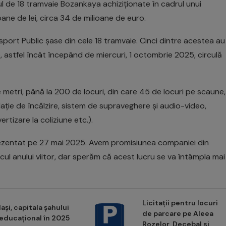
l de 18 tramvaie Bozankaya achiziționate în cadrul unui
e de lei, circa 34 de milioane de euro.
ort Public șase din cele 18 tramvaie. Cinci dintre acestea au
, astfel încât începând de miercuri, 1 octombrie 2025, circulă
 metri, până la 200 de locuri, din care 45 de locuri pe scaune,
ație de încălzire, sistem de supraveghere și audio-video,
tizare la coliziune etc.).
t prezentat pe 27 mai 2025. Avem promisiunea companiei din
jlocul anului viitor, dar sperăm că acest lucru se va întâmpla mai
Licitații pentru locuri
Iași, capitala șahului
de parcare pe Aleea
educațional în 2025
Rozelor, Decebal si