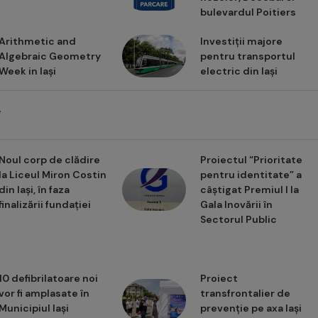
bulevardul Poitiers
Arithmetic and
Investiții majore
Algebraic Geometry
pentru transportul
Week in Iași
electric din Iași
i
Noul corp de clădire
Proiectul “Prioritate
la Liceul Miron Costin
pentru identitate” a
din Iași, în faza
câștigat Premiul I la
finalizării fundației
Gala Inovării în
Sectorul Public
10 defibrilatoare noi
Proiect
vor fi amplasate în
transfrontalier de
Municipiul Iași
prevenție pe axa Iași