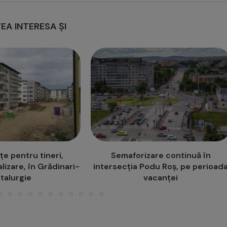
EA INTERESA ȘI
are continuă în
Program de vară pentru copii și
du Roș, pe perioada
adolescenți: „Vacanța
acanței
(re)Creativă”, la...