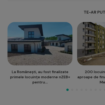
TE-AR PUT
200 locuințe pentru tineri,
Semaforiz
+
aproape de finalizare, în Grădinari-
intersecția Po
Metalurgie
v