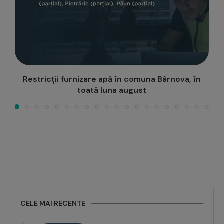
Investiție Apavital la Focuri: rezervor nou și 4,3
km. de...
CELE MAI RECENTE