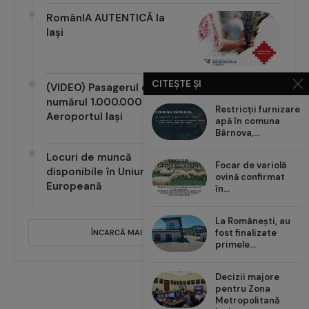
RomânIA AUTENTICĂ la
Iași
CITEȘTE ȘI
(VIDEO) Pasagerul cu
numărul 1.000.000 pe
Restricții furnizare
Aeroportul Iași
apă în comuna
Bârnova,...
Locuri de muncă
Focar de variolă
disponibile în Uniunea
ovină confirmat
Europeană
în...
La Românești, au
fost finalizate
ÎNCARCĂ MAI MULTE POSTĂRI
primele...
Decizii majore
pentru Zona
Metropolitană