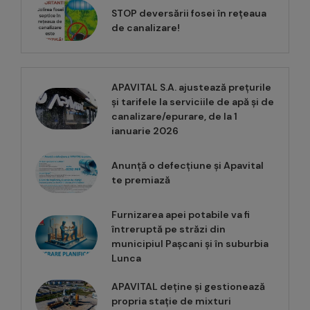
STOP deversării fosei în rețeaua
de canalizare!
APAVITAL S.A. ajustează prețurile
și tarifele la serviciile de apă și de
canalizare/epurare, de la 1
ianuarie 2026
Anunță o defecțiune și Apavital
te premiază
Furnizarea apei potabile va fi
întreruptă pe străzi din
municipiul Pașcani și în suburbia
Lunca
APAVITAL deține și gestionează
propria stație de mixturi