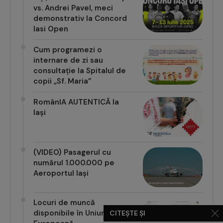
vs. Andrei Pavel, meci
demonstrativ la Concord
Iasi Open
Cum programezi o
internare de zi sau
consultație la Spitalul de
copii „Sf. Maria”
RomânIA AUTENTICĂ la
Iași
(VIDEO) Pasagerul cu
numărul 1.000.000 pe
Aeroportul Iași
Locuri de muncă
disponibile în Uniunea
CITEȘTE ȘI