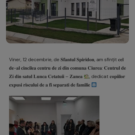
Viner, 12 decembrie, de 𝐒𝐟𝐚𝐧𝐭𝐮𝐥 𝐒𝐩𝐢𝐫𝐢𝐝𝐨𝐧, am sfințit 𝐜𝐞𝐥
𝐝𝐞-𝐚𝐥 𝐜𝐢𝐧𝐜𝐢𝐥𝐞𝐚 𝐜𝐞𝐧𝐭𝐫𝐮 𝐝𝐞 𝐳𝐢 𝐝𝐢𝐧 𝐜𝐨𝐦𝐮𝐧𝐚 𝐂𝐢𝐮𝐫𝐞𝐚: 𝐂𝐞𝐧𝐭𝐫𝐮𝐥 𝐝𝐞
𝐙𝐢 𝐝𝐢𝐧 𝐬𝐚𝐭𝐮𝐥 𝐋𝐮𝐧𝐜𝐚 𝐂𝐞𝐭𝐚𝐭𝐮𝐢𝐢 – 𝐙𝐚𝐧𝐞𝐚
, dedicat 𝐜𝐨𝐩𝐢𝐢𝐥𝐨𝐫
𝐞𝐱𝐩𝐮𝐬𝐢 𝐫𝐢𝐬𝐜𝐮𝐥𝐮𝐢 𝐝𝐞 𝐚 𝐟𝐢 𝐬𝐞𝐩𝐚𝐫𝐚𝐭𝐢 𝐝𝐞 𝐟𝐚𝐦𝐢𝐥𝐢𝐞