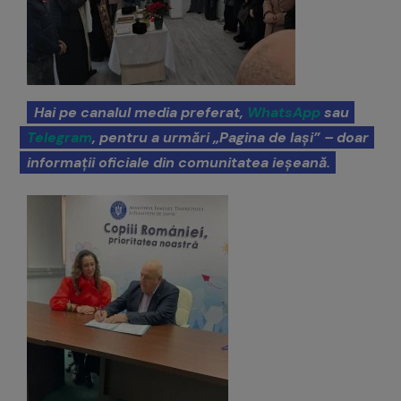
Hai pe canalul media preferat,
WhatsApp
sau
Telegram
, pentru a urmări „Pagina de Iași” – doar
informații oficiale din comunitatea ieșeană.