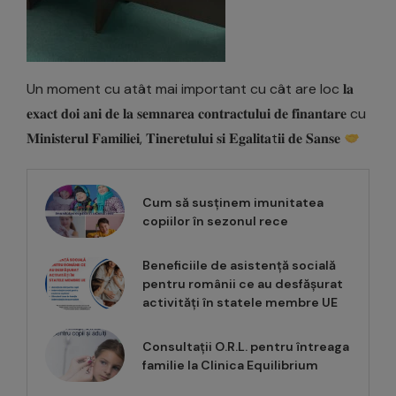
Un moment cu atât mai important cu cât are loc 𝐥𝐚
𝐞𝐱𝐚𝐜𝐭 𝐝𝐨𝐢 𝐚𝐧𝐢 𝐝𝐞 𝐥𝐚 𝐬𝐞𝐦𝐧𝐚𝐫𝐞𝐚 𝐜𝐨𝐧𝐭𝐫𝐚𝐜𝐭𝐮𝐥𝐮𝐢 𝐝𝐞 𝐟𝐢𝐧𝐚𝐧𝐭𝐚𝐫𝐞 cu
𝐌𝐢𝐧𝐢𝐬𝐭𝐞𝐫𝐮𝐥 𝐅𝐚𝐦𝐢𝐥𝐢𝐞𝐢, 𝐓𝐢𝐧𝐞𝐫𝐞𝐭𝐮𝐥𝐮𝐢 𝐬𝐢 𝐄𝐠𝐚𝐥𝐢𝐭𝐚t𝐢𝐢 𝐝𝐞 𝐒𝐚𝐧𝐬𝐞
Cum să susținem imunitatea
copiilor în sezonul rece
Beneficiile de asistență socială
pentru românii ce au desfășurat
activități în statele membre UE
Consultații O.R.L. pentru întreaga
familie la Clinica Equilibrium