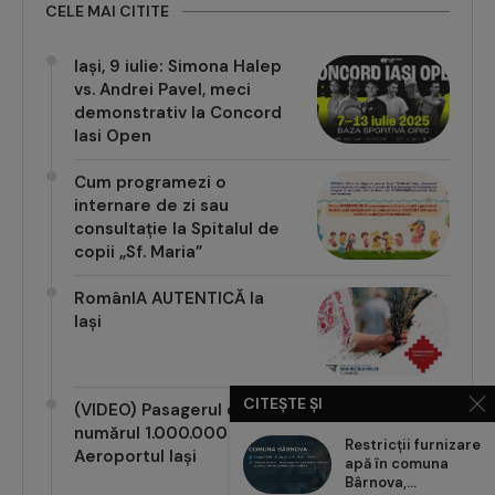
CELE MAI CITITE
Iași, 9 iulie: Simona Halep
vs. Andrei Pavel, meci
demonstrativ la Concord
Iasi Open
Cum programezi o
internare de zi sau
consultație la Spitalul de
copii „Sf. Maria”
RomânIA AUTENTICĂ la
Iași
CITEȘTE ȘI
(VIDEO) Pasagerul cu
numărul 1.000.000 pe
Restricții furnizare
Aeroportul Iași
apă în comuna
Bârnova,...