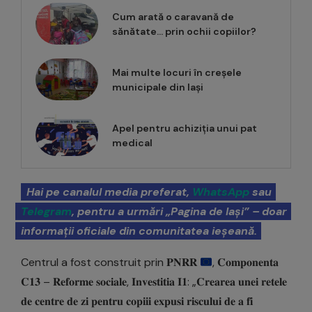
Cum arată o caravană de
sănătate… prin ochii copiilor?
Mai multe locuri în creșele
municipale din Iași
Apel pentru achiziția unui pat
medical
Hai pe canalul media preferat,
WhatsApp
sau
Telegram
, pentru a urmări „Pagina de Iași” – doar
informații oficiale din comunitatea ieșeană.
Centrul a fost construit prin 𝐏𝐍𝐑𝐑
, 𝐂𝐨𝐦𝐩𝐨𝐧𝐞𝐧𝐭𝐚
𝐂𝟏𝟑 – 𝐑𝐞𝐟𝐨𝐫𝐦𝐞 𝐬𝐨𝐜𝐢𝐚𝐥𝐞, 𝐈𝐧𝐯𝐞𝐬𝐭𝐢𝐭𝐢𝐚 𝐈𝟏: „𝐂𝐫𝐞𝐚𝐫𝐞𝐚 𝐮𝐧𝐞𝐢 𝐫𝐞𝐭𝐞𝐥𝐞
𝐝𝐞 𝐜𝐞𝐧𝐭𝐫𝐞 𝐝𝐞 𝐳𝐢 𝐩𝐞𝐧𝐭𝐫𝐮 𝐜𝐨𝐩𝐢𝐢𝐢 𝐞𝐱𝐩𝐮𝐬𝐢 𝐫𝐢𝐬𝐜𝐮𝐥𝐮𝐢 𝐝𝐞 𝐚 𝐟𝐢