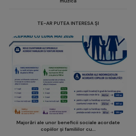
muzică
TE-AR PUTEA INTERESA ȘI
Cum arată o caravană de sănătate… prin ochii
copiilor?