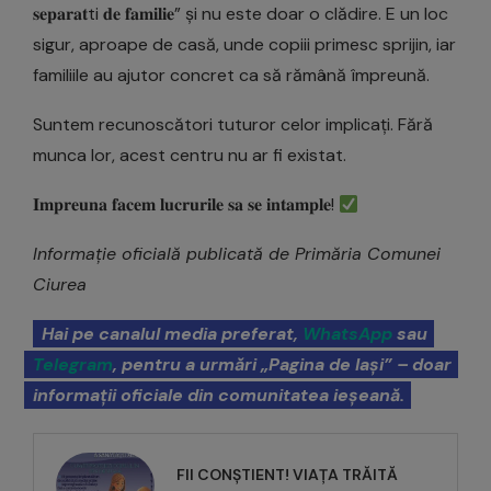
𝐬𝐞𝐩𝐚𝐫𝐚𝐭ti 𝐝𝐞 𝐟𝐚𝐦𝐢𝐥𝐢𝐞” și nu este doar o clădire. E un loc
sigur, aproape de casă, unde copiii primesc sprijin, iar
familiile au ajutor concret ca să rămână împreună.
Suntem recunoscători tuturor celor implicați. Fără
munca lor, acest centru nu ar fi existat.
𝐈𝐦𝐩𝐫𝐞𝐮𝐧𝐚 𝐟𝐚𝐜𝐞𝐦 𝐥𝐮𝐜𝐫𝐮𝐫𝐢𝐥𝐞 𝐬𝐚 𝐬𝐞 𝐢𝐧𝐭𝐚𝐦𝐩𝐥𝐞!
Informație oficială publicată de Primăria Comunei
Ciurea
Hai pe canalul media preferat,
WhatsApp
sau
Telegram
, pentru a urmări „Pagina de Iași” – doar
informații oficiale din comunitatea ieșeană.
FII CONȘTIENT! VIAȚA TRĂITĂ