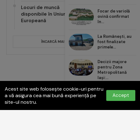
Locuri de muncă
Focar de variolă
disponibile în Uniunea
ovină confirmat
Europeană
în...
La Românești, au
fost finalizate
ÎNCARCĂ MAI MULTE POSTĂRI
primele...
Decizii majore
pentru Zona
Metropolitană
Iași:...
Acest site web folosește cookie-uri pentru
Carrefour România
a vă asigura cea mai bună experiență pe
Accept
aduce noul val de...
site-ul nostru.
Politica de confidențialitate
Termeni și condiții
Contact:
office@paginadeiasi.ro