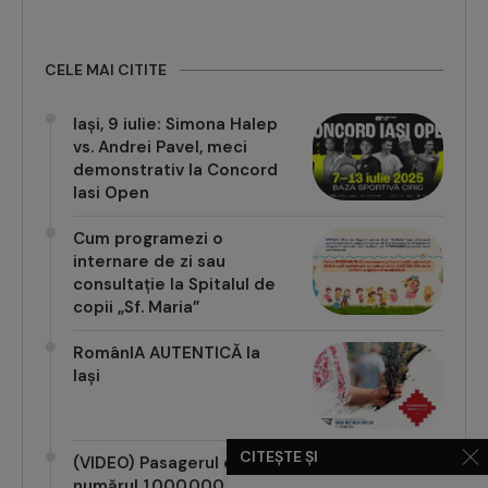
CELE MAI CITITE
Iași, 9 iulie: Simona Halep
vs. Andrei Pavel, meci
demonstrativ la Concord
Iasi Open
Cum programezi o
internare de zi sau
consultație la Spitalul de
copii „Sf. Maria”
RomânIA AUTENTICĂ la
Iași
CITEȘTE ȘI
(VIDEO) Pasagerul cu
numărul 1.000.000 pe