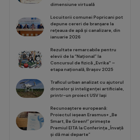
dimensiune virtuală
Locuitorii comunei Popricani pot
depune cereri de branșare la
rețeaua de apă și canalizare, din
ianuarie 2026
Rezultate remarcabile pentru
elevii de la “Național” la
Concursul de fizică „Evrika‟ –
etapa națională, Brașov 2025
Traficul urban analizat cu ajutorul
dronelor și inteligenței artificiale,
printr-un proiect USV Iași
Recunoaștere europeană:
Proiectul ieșean Erasmus+ „Be
Smart, Be Green!” primește
Premiul EITA la Conferința „Învață
și dă mai departe”