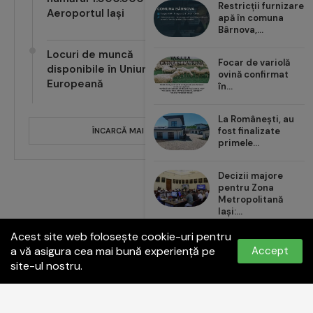
Restricții furnizare
Aeroportul Iași
apă în comuna
Bârnova,...
Locuri de muncă
Focar de variolă
disponibile în Uniunea
ovină confirmat
Europeană
în...
La Românești, au
fost finalizate
ÎNCARCĂ MAI MULTE POSTĂRI
primele...
Decizii majore
pentru Zona
Metropolitană
Iași:...
Acest site web folosește cookie-uri pentru
Carrefour România
a vă asigura cea mai bună experiență pe
Accept
aduce noul val de...
site-ul nostru.
Politica de confidențialitate
Termeni și condiții