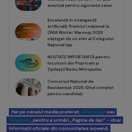
esențial pentru siguranța casei
Excelență în inteligență
artificială: Premiul I național la
ONIA Winter Warmup 2025
câștigat de un elev al Colegiului
Național Iași
NOUTATE IMPORTANTĂ pentru
locuitorii din Popricani și
Țipilești/Rediu Mitropoliei
Concursul Național de
Rezidențiat 2025: Ghid complet
pentru candidați
Hai pe canalul media preferat,
WhatsApp
sau
Telegram
, pentru a urmări „Pagina de Iași” – doar
informații oficiale din comunitatea ieșeană.