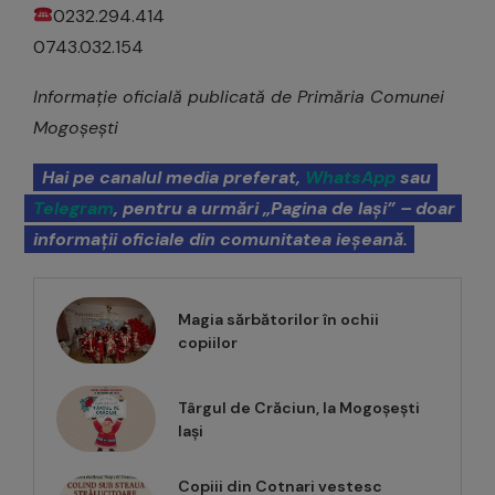
0232.294.414
0743.032.154
Informație oficială publicată de Primăria Comunei
Mogoșești
Hai pe canalul media preferat,
WhatsApp
sau
Telegram
, pentru a urmări „Pagina de Iași” – doar
informații oficiale din comunitatea ieșeană.
Magia sărbătorilor în ochii
copiilor
Târgul de Crăciun, la Mogoșești
Iași
Copiii din Cotnari vestesc