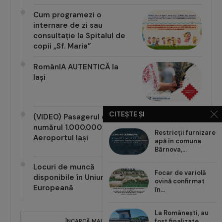
Cum programezi o
internare de zi sau
consultație la Spitalul de
copii „Sf. Maria”
RomânIA AUTENTICĂ la
Iași
CITEȘTE ȘI
(VIDEO) Pasagerul cu
numărul 1.000.000 pe
Restricții furnizare
Aeroportul Iași
apă în comuna
Bârnova,...
Locuri de muncă
Focar de variolă
disponibile în Uniunea
ovină confirmat
Europeană
în...
La Românești, au
fost finalizate
ÎNCARCĂ MAI MULTE POSTĂRI