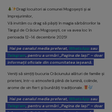
Dragi locuitori ai comunei Mogoșești și ai
împrejurimilor,
Vă invităm cu drag să pășiți în magia sărbătorilor la
Târgul de Crăciun Mogoșești, ce va avea loc în
perioada 12–14 decembrie 2025!
Hai pe canalul media preferat,
WhatsApp
sau
Telegram
, pentru a urmări „Pagina de Iași” – doar
informații oficiale din comunitatea ieșeană.
Veniți să simțiți bucuria Crăciunului alături de familie și
prieteni, într-o atmosferă plină de lumină, colinde,
arome de vin fiert și bunătăți tradiționale.
Hai pe canalul media preferat,
WhatsApp
sau
Telegram
, pentru a urmări „Pagina de Iași” – doar