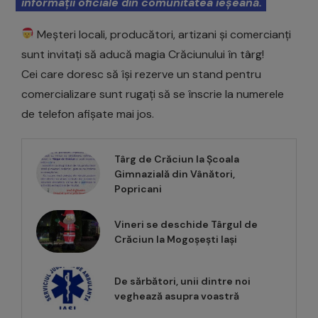
informații oficiale din comunitatea ieșeană.
Meșteri locali, producători, artizani și comercianți
sunt invitați să aducă magia Crăciunului în târg!
Cei care doresc să își rezerve un stand pentru
comercializare sunt rugați să se înscrie la numerele
de telefon afișate mai jos.
Târg de Crăciun la Școala
Gimnazială din Vânători,
Popricani
Vineri se deschide Târgul de
Crăciun la Mogoșești Iași
De sărbători, unii dintre noi
veghează asupra voastră