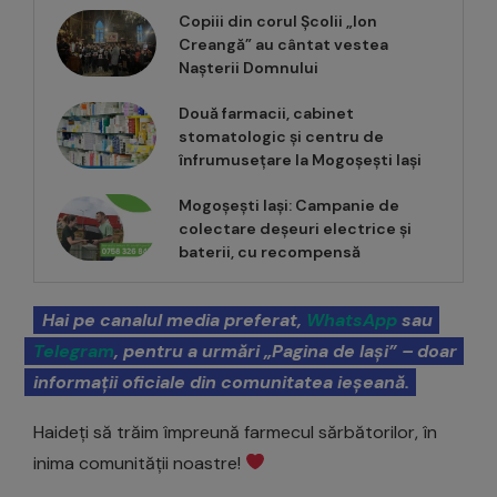
Copiii din corul Școlii „Ion
Creangă” au cântat vestea
Nașterii Domnului
Două farmacii, cabinet
stomatologic și centru de
înfrumusețare la Mogoșești Iași
Mogoșești Iași: Campanie de
colectare deșeuri electrice și
baterii, cu recompensă
Hai pe canalul media preferat,
WhatsApp
sau
Telegram
, pentru a urmări „Pagina de Iași” – doar
informații oficiale din comunitatea ieșeană.
Haideți să trăim împreună farmecul sărbătorilor, în
inima comunității noastre!