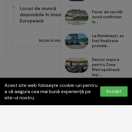
Locuri de muncă
Focar de variolă
disponibile în Uniunea
ovină confirmat
Europeană
în...
La Românești, au
fost finalizate
ÎNCARCĂ MAI MULTE POSTĂRI
primele...
Decizii majore
pentru Zona
Metropolitană
Iași:...
Acest site web folosește cookie-uri pentru
Carrefour România
a vă asigura cea mai bună experiență pe
Accept
aduce noul val de...
site-ul nostru.
Politica de confidențialitate
Termeni și condiții
Contact:
office@paginadeiasi.ro