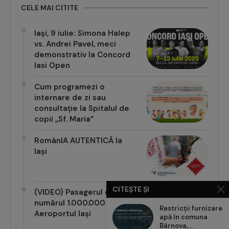
CELE MAI CITITE
Iași, 9 iulie: Simona Halep
vs. Andrei Pavel, meci
demonstrativ la Concord
Iasi Open
Cum programezi o
internare de zi sau
consultație la Spitalul de
copii „Sf. Maria”
RomânIA AUTENTICĂ la
Iași
CITEȘTE ȘI
(VIDEO) Pasagerul cu
numărul 1.000.000 pe
Restricții furnizare
Aeroportul Iași
apă în comuna
Bârnova,...