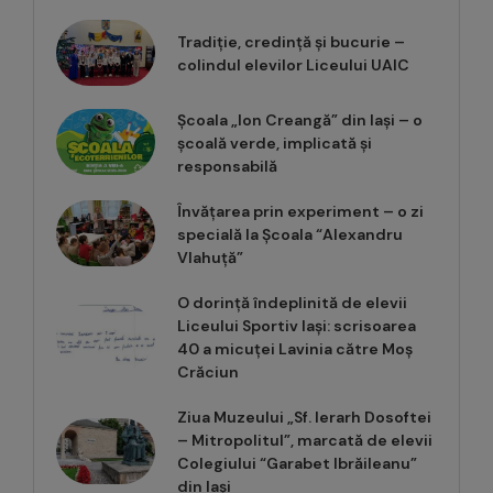
Tradiție, credință și bucurie –
colindul elevilor Liceului UAIC
Școala „Ion Creangă” din Iași – o
școală verde, implicată și
responsabilă
Învățarea prin experiment – o zi
specială la Școala “Alexandru
Vlahuță”
O dorință îndeplinită de elevii
Liceului Sportiv Iași: scrisoarea
40 a micuței Lavinia către Moș
Crăciun
Ziua Muzeului „Sf. Ierarh Dosoftei
– Mitropolitul”, marcată de elevii
Colegiului “Garabet Ibrăileanu”
din Iași