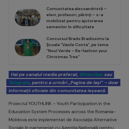
Comunitatea alecsandristă –
elevi, profesori, părinți – s-a
mobilizat pentru ajutorarea
semenilor în dificultate
Concursul Brado Bradissimo la
Școala “Vasile Conta”, pe tema
“Noul Verde – Re-fashion your
Christmas Tree”
Hai pe canalul media preferat,
WhatsApp
sau
Telegram
, pentru a urmări „Pagina de Iași” – doar
informații oficiale din comunitatea ieșeană.
Proiectul YOUTHLINK – Youth Participation in the
Education System Processes across the Romania–
Moldova este implementat de Asociația Alternative
Sociale în parteneriat cu Agenția Națională pentru