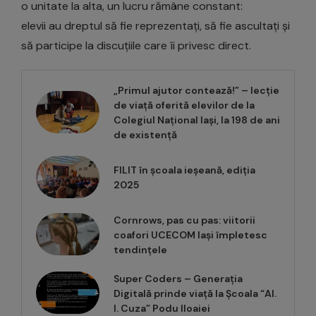
o unitate la alta, un lucru rămâne constant:
elevii au dreptul să fie reprezentați, să fie ascultați și
să participe la discuțiile care îi privesc direct.
„Primul ajutor contează!” – lecție
de viață oferită elevilor de la
Colegiul Național Iași, la 198 de ani
de existență
FILIT în școala ieșeană, ediția
2025
Cornrows, pas cu pas: viitorii
coafori UCECOM Iași împletesc
tendințele
Super Coders – Generația
Digitală prinde viață la Școala “Al.
I. Cuza” Podu Iloaiei