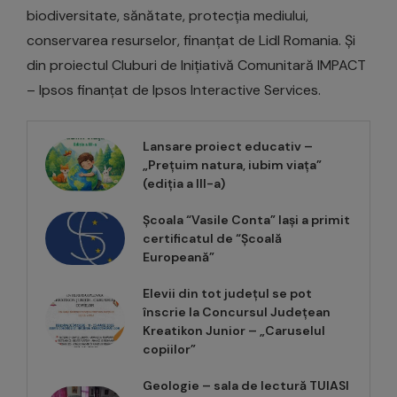
biodiversitate, sănătate, protecția mediului,
conservarea resurselor, finanțat de Lidl Romania. Și
din proiectul Cluburi de Inițiativă Comunitară IMPACT
– Ipsos finanțat de Ipsos Interactive Services.
Lansare proiect educativ –
„Prețuim natura, iubim viața”
(ediția a III-a)
Școala “Vasile Conta” Iași a primit
certificatul de “Școală
Europeană”
Elevii din tot județul se pot
înscrie la Concursul Județean
Kreatikon Junior – „Caruselul
copiilor”
Geologie – sala de lectură TUIASI