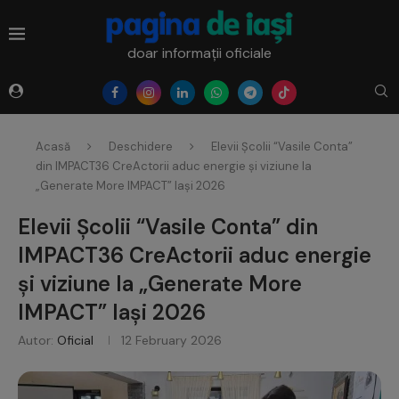
doar informații oficiale
Acasă
Deschidere
Elevii Școlii “Vasile Conta”
din IMPACT36 CreActorii aduc energie și viziune la
„Generate More IMPACT” Iași 2026
Elevii Școlii “Vasile Conta” din
IMPACT36 CreActorii aduc energie
și viziune la „Generate More
IMPACT” Iași 2026
Autor:
Oficial
12 February 2026