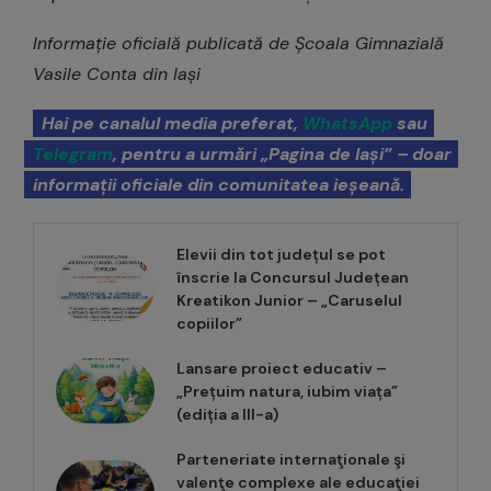
Informație oficială publicată de Școala Gimnazială
Vasile Conta din Iași
Hai pe canalul media preferat,
WhatsApp
sau
Telegram
, pentru a urmări „Pagina de Iași” – doar
informații oficiale din comunitatea ieșeană.
Elevii din tot județul se pot
înscrie la Concursul Județean
Kreatikon Junior – „Caruselul
copiilor”
Lansare proiect educativ –
„Prețuim natura, iubim viața”
(ediția a III-a)
Parteneriate internaţionale şi
valenţe complexe ale educaţiei