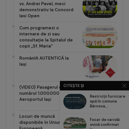
vs. Andrei Pavel, meci
demonstrativ la Concord
Iasi Open
Cum programezi o
internare de zi sau
consultație la Spitalul de
copii „Sf. Maria”
RomânIA AUTENTICĂ la
Iași
CITEȘTE ȘI
(VIDEO) Pasagerul cu
numărul 1.000.000 pe
Restricții furnizare
Aeroportul Iași
apă în comuna
Bârnova,...
Locuri de muncă
Focar de variolă
disponibile în Uniunea
ovină confirmat
Europeană