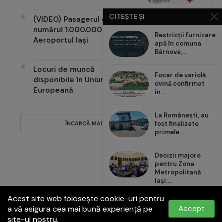
CITEȘTE ȘI
(VIDEO) Pasagerul cu
numărul 1.000.000 pe
Restricții furnizare
Aeroportul Iași
apă în comuna
Bârnova,...
Locuri de muncă
Focar de variolă
disponibile în Uniunea
ovină confirmat
Europeană
în...
La Românești, au
fost finalizate
ÎNCARCĂ MAI MULTE POSTĂRI
primele...
Decizii majore
pentru Zona
Metropolitană
Iași:...
Acest site web folosește cookie-uri pentru
Carrefour România
a vă asigura cea mai bună experiență pe
Accept
aduce noul val de...
site-ul nostru.