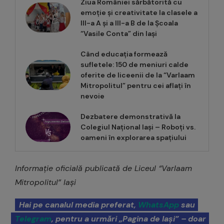
Ziua României sărbătorită cu
emoție și creativitate la clasele a
III-a A și a III-a B de la Școala
“Vasile Conta” din Iași
Când educația formează
sufletele: 150 de meniuri calde
oferite de liceenii de la “Varlaam
Mitropolitul” pentru cei aflați în
nevoie
Dezbatere demonstrativă la
Colegiul Național Iași – Roboți vs.
oameni în explorarea spațiului
Informație oficială publicată de Liceul “Varlaam
Mitropolitul” Iași
Hai pe canalul media preferat,
WhatsApp
sau
Telegram
, pentru a urmări „Pagina de Iași” – doar