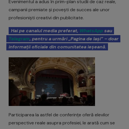
Evenimentul a adus în prim-plan studii de caz reale,
campanii premiate și povești de succes ale unor
profesioniști creativi din publicitate.
Hai pe canalul media preferat,
WhatsApp
sau
Telegram
, pentru a urmări „Pagina de Iași” – doar
informații oficiale din comunitatea ieșeană.
Participarea la astfel de conferințe oferă elevilor
perspective reale asupra profesiei, le arată cum se