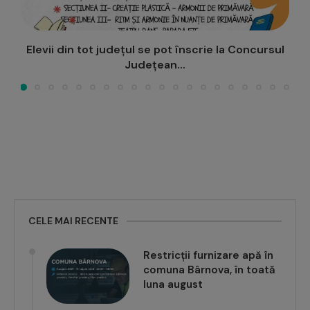
l
“Feminitate și sfințenie”, în viziunea tinerilor
artiști ieșeni: expoziție la...
CELE MAI RECENTE
Restricții furnizare apă în
comuna Bârnova, în toată
luna august