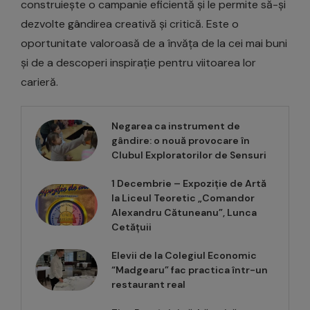
construiește o campanie eficientă și le permite să-și
dezvolte gândirea creativă și critică. Este o
oportunitate valoroasă de a învăța de la cei mai buni
și de a descoperi inspirație pentru viitoarea lor
carieră.
Negarea ca instrument de
gândire: o nouă provocare în
Clubul Exploratorilor de Sensuri
1 Decembrie – Expoziție de Artă
la Liceul Teoretic „Comandor
Alexandru Cătuneanu”, Lunca
Cetățuii
Elevii de la Colegiul Economic
“Madgearu” fac practica într-un
restaurant real