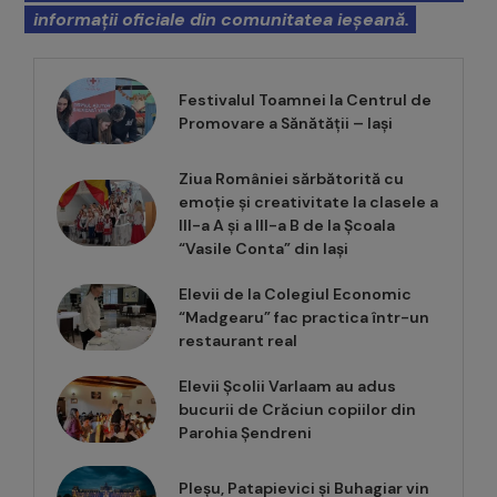
informații oficiale din comunitatea ieșeană.
Festivalul Toamnei la Centrul de
Promovare a Sănătății – Iași
Ziua României sărbătorită cu
emoție și creativitate la clasele a
III-a A și a III-a B de la Școala
“Vasile Conta” din Iași
Elevii de la Colegiul Economic
“Madgearu” fac practica într-un
restaurant real
Elevii Școlii Varlaam au adus
bucurii de Crăciun copiilor din
Parohia Șendreni
Pleșu, Patapievici și Buhagiar vin