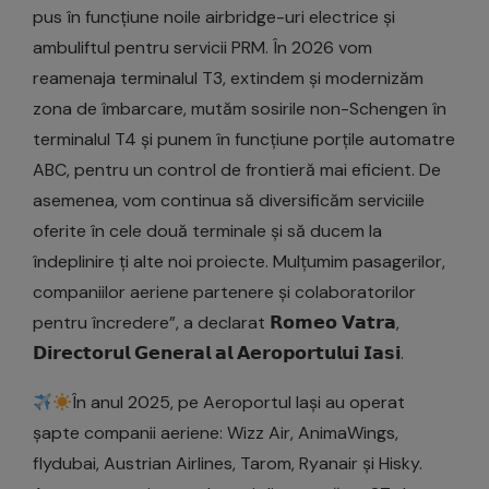
pus în funcțiune noile airbridge-uri electrice și
ambuliftul pentru servicii PRM. În 2026 vom
reamenaja terminalul T3, extindem și modernizăm
zona de îmbarcare, mutăm sosirile non-Schengen în
terminalul T4 și punem în funcțiune porțile automatre
ABC, pentru un control de frontieră mai eficient. De
asemenea, vom continua să diversificăm serviciile
oferite în cele două terminale și să ducem la
îndeplinire ți alte noi proiecte. Mulțumim pasagerilor,
companiilor aeriene partenere și colaboratorilor
pentru încredere”, a declarat 𝗥𝗼𝗺𝗲𝗼 𝗩𝗮𝘁𝗿𝗮,
𝗗𝗶𝗿𝗲𝗰𝘁𝗼𝗿𝘂𝗹 𝗚𝗲𝗻𝗲𝗿𝗮𝗹 𝗮𝗹 𝗔𝗲𝗿𝗼𝗽𝗼𝗿𝘁𝘂𝗹𝘂𝗶 𝗜𝗮𝘀𝗶.
În anul 2025, pe Aeroportul Iași au operat
șapte companii aeriene: Wizz Air, AnimaWings,
flydubai, Austrian Airlines, Tarom, Ryanair și Hisky.