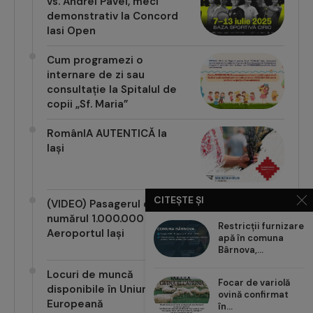
vs. Andrei Pavel, meci
demonstrativ la Concord
Iasi Open
Cum programezi o
internare de zi sau
consultație la Spitalul de
copii „Sf. Maria”
RomânIA AUTENTICĂ la
Iași
CITEȘTE ȘI
(VIDEO) Pasagerul cu
numărul 1.000.000 pe
Restricții furnizare
Aeroportul Iași
apă în comuna
Bârnova,...
Locuri de muncă
Focar de variolă
disponibile în Uniunea
ovină confirmat
Europeană
în...