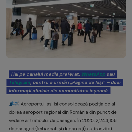
Hai pe canalul media preferat,
WhatsApp
sau
Telegram
, pentru a urmări „Pagina de Iași” – doar
informații oficiale din comunitatea ieșeană.
Aeroportul Iasi își consolidează poziția de al
doilea aeroport regional din România din punct de
vedere al traficului de pasageri. În 2025, 2,244,156
de pasageri (îmbarcați și debarcați) au tranzitat