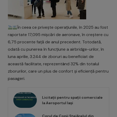
În ceea ce privește operațiunile, în 2025 au fost
raportate 17,095 mișcări de aeronave, în creștere cu
6,75 procente față de anul precedent. Totodată,
odată cu punerea în funcțiune a airbridge-urilor, în
luna aprilie, 3.244 de zboruri au beneficiat de
această facilitate, reprezentând 32% din totalul
zborurilor, care un plus de confort și eficiență pentru
pasageri.
Licitații pentru spații comerciale
la Aeroportul Iași
Corul de Copii Stejărelul din