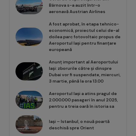
Bârnova s-a auzit într-o
aeronavă Austrian Airlines
A fost aprobat, în etapa tehnico-
economică, proiectul celui de-al
doilea parc fotovoltaic propus de
Aeroportul Iași pentru finanțare
europeană
Anunț important al Aeroportului
Iași: zborurile către și dinspre
Dubai vor fi suspendate, miercuri,
3 martie, până la ora 13.00
Aeroportul Iași a atins pragul de
2.000.000 pasageri în anul 2025,
pentru a treia oară în istoria sa
Iași – Istanbul, o nouă poartă
deschisă spre Orient