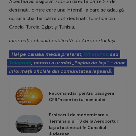
Acestea au asigurat zboruri directe către 27 de
destinații, dintre care una internă, la care se adaugă
cursele charter către opt destinații turistice din
Grecia, Turcia, Egipt și Tunisia.
Informație oficială publicată de Aeroportul Iași
Hai pe canalul media preferat,
WhatsApp
sau
Telegram
, pentru a urmări „Pagina de Iași” – doar
informații oficiale din comunitatea ieșeană.
Recomandări pentru pasagerii
CFR în contextul caniculei
Proiectul de modernizare a
Terminalului T3 de la Aeroportul
Iași a fost votat în Consiliul
Județean