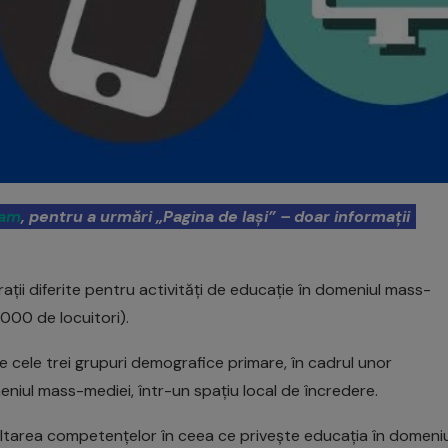
ram
, pentru a urmări „Pagina de Iași” – doar informații
ții diferite pentru activități de educație în domeniul mass-
0.000 de locuitori).
re cele trei grupuri demografice primare, în cadrul unor
niul mass-mediei, într-un spațiu local de încredere.
voltarea competențelor în ceea ce privește educația în domeniu