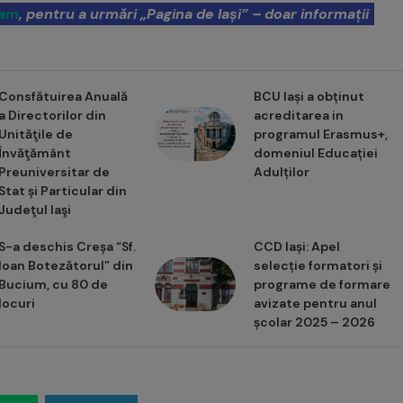
ram
, pentru a urmări „Pagina de Iași” – doar informații
Consfătuirea Anuală
BCU Iași a obținut
a Directorilor din
acreditarea in
Unităţile de
programul Erasmus+,
Învăţământ
domeniul Educației
Preuniversitar de
Adulților
Stat și Particular din
Judeţul Iaşi
S-a deschis Creșa “Sf.
CCD Iași: Apel
Ioan Botezătorul” din
selecție formatori și
Bucium, cu 80 de
programe de formare
locuri
avizate pentru anul
școlar 2025 – 2026