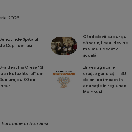
arie 2026
Când elevii au curajul
Se extinde Spitalul
să scrie, liceul devine
de Copii din Iași
mai mult decât o
școală
S-a deschis Creșa “Sf.
„Investiția care
Ioan Botezătorul” din
crește generații”. 30
Bucium, cu 80 de
de ani de impact în
locuri
educație în regiunea
Moldovei
ei Europene în România