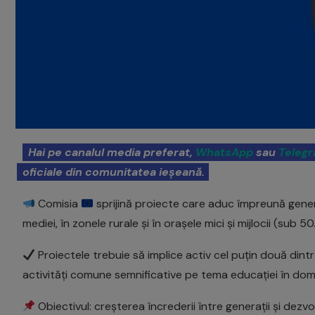
Hai pe canalul media preferat,
WhatsApp
sau
Teleg
oficiale din comunitatea ieșeană.
Comisia
sprijină proiecte care aduc împreună genera
mediei, în zonele rurale și în orașele mici și mijlocii (sub 5
Proiectele trebuie să implice activ cel puțin două dint
activități comune semnificative pe tema educației în dome
Obiectivul: creșterea încrederii între generații și dez