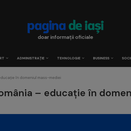
doar informații oficiale
RT
ADMINISTRAȚIE
TEHNOLOGIE
BUSINESS
SOCI
educație în domeniul mass-mediei
România – educație în dome