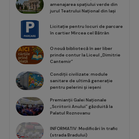
amenajarea spațiului verde din
jurul Teatrului Național din Iași
Licitație pentru locuri de parcare
în cartier Mircea cel Bătrân
O nouă bibliotecă în aer liber
prinde contur la Liceul „Dimitrie
Cantemir”
Condiții civilizate: module
sanitare de ultimă generație
pentru pelerini și ieșeni
Premianții Galei Naționale
„Scriitorii Anului” găzduită la
Palatul Roznovanu
INFORMATIV: Modificări în trafic
(strada Bradului)