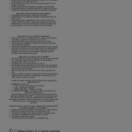
🗓 Calendarul campaniei: