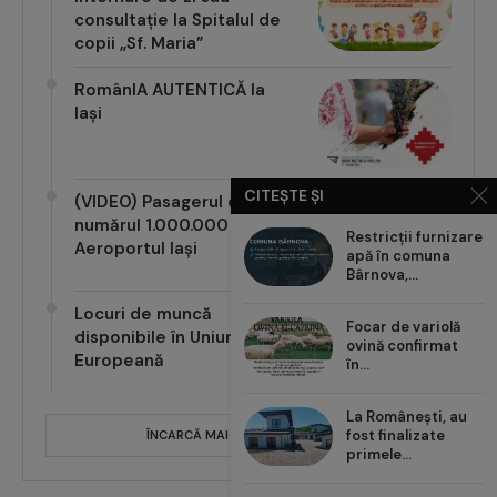
consultație la Spitalul de
copii „Sf. Maria”
RomânIA AUTENTICĂ la
Iași
CITEȘTE ȘI
(VIDEO) Pasagerul cu
numărul 1.000.000 pe
Restricții furnizare
Aeroportul Iași
apă în comuna
Bârnova,...
Locuri de muncă
Focar de variolă
disponibile în Uniunea
ovină confirmat
Europeană
în...
La Românești, au
fost finalizate
ÎNCARCĂ MAI MULTE POSTĂRI
primele...