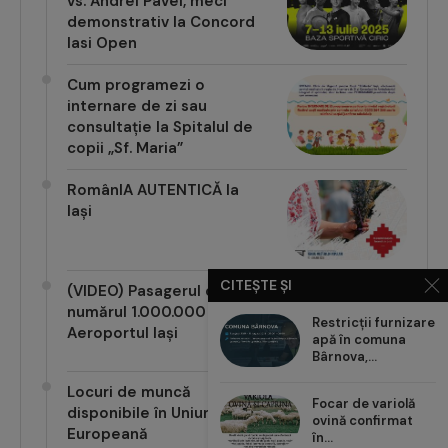
vs. Andrei Pavel, meci
demonstrativ la Concord
Iasi Open
Cum programezi o
internare de zi sau
consultație la Spitalul de
copii „Sf. Maria”
RomânIA AUTENTICĂ la
Iași
CITEȘTE ȘI
(VIDEO) Pasagerul cu
numărul 1.000.000 pe
Restricții furnizare
Aeroportul Iași
apă în comuna
Bârnova,...
Locuri de muncă
Focar de variolă
disponibile în Uniunea
ovină confirmat
Europeană
în...