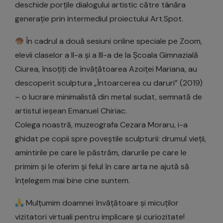
deschide porțile dialogului artistic către tânăra
generație prin intermediul proiectului Art.Spot.
În cadrul a două sesiuni online speciale pe Zoom,
elevii claselor a II-a și a III-a de la Școala Gimnazială
Ciurea, însoțiți de învățătoarea Azoiței Mariana, au
descoperit sculptura „Întoarcerea cu daruri” (2019)
– o lucrare minimalistă din metal sudat, semnată de
artistul ieșean Emanuel Chiriac.
Colega noastră, muzeografa Cezara Moraru, i-a
ghidat pe copii spre poveștile sculpturii: drumul vieții,
amintirile pe care le păstrăm, darurile pe care le
primim și le oferim și felul în care arta ne ajută să
înțelegem mai bine cine suntem.
Mulțumim doamnei învățătoare și micuților
vizitatori virtuali pentru implicare și curiozitate!