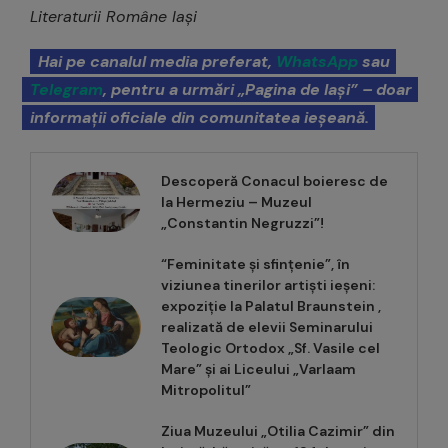
Literaturii Române Iași
Hai pe canalul media preferat,
WhatsApp
sau
Telegram
, pentru a urmări „Pagina de Iași” – doar
informații oficiale din comunitatea ieșeană.
Descoperă Conacul boieresc de
la Hermeziu – Muzeul
„Constantin Negruzzi”!
“Feminitate și sfințenie”, în
viziunea tinerilor artiști ieșeni:
expoziție la Palatul Braunstein ,
realizată de elevii Seminarului
Teologic Ortodox „Sf. Vasile cel
Mare” și ai Liceului „Varlaam
Mitropolitul”
Ziua Muzeului „Otilia Cazimir” din