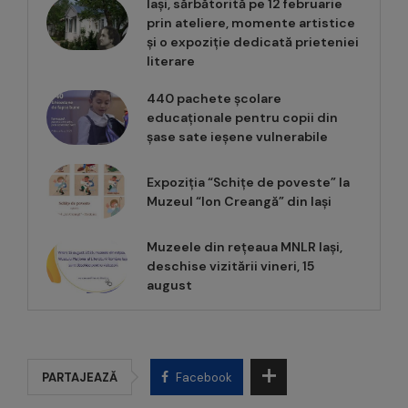
Iași, sărbătorită pe 12 februarie
prin ateliere, momente artistice
și o expoziție dedicată prieteniei
literare
440 pachete școlare
educaționale pentru copii din
șase sate ieșene vulnerabile
Expoziția “Schițe de poveste” la
Muzeul “Ion Creangă” din Iași
Muzeele din rețeaua MNLR Iași,
deschise vizitării vineri, 15
august
PARTAJEAZĂ
Facebook