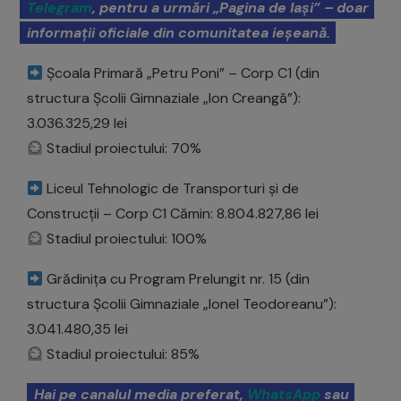
Telegram
, pentru a urmări „Pagina de Iași” – doar
informații oficiale din comunitatea ieșeană.
Școala Primară „Petru Poni” – Corp C1 (din
structura Școlii Gimnaziale „Ion Creangă”):
3.036.325,29 lei
Stadiul proiectului: 70%
Liceul Tehnologic de Transporturi și de
Construcții – Corp C1 Cămin: 8.804.827,86 lei
Stadiul proiectului: 100%
Grădinița cu Program Prelungit nr. 15 (din
structura Școlii Gimnaziale „Ionel Teodoreanu”):
3.041.480,35 lei
Stadiul proiectului: 85%
Hai pe canalul media preferat,
WhatsApp
sau