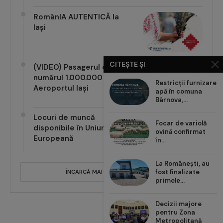
RomânIA AUTENTICĂ la
Iași
CITEȘTE ȘI
(VIDEO) Pasagerul cu
numărul 1.000.000 pe
Restricții furnizare
Aeroportul Iași
apă în comuna
Bârnova,...
Locuri de muncă
Focar de variolă
disponibile în Uniunea
ovină confirmat
Europeană
în...
La Românești, au
fost finalizate
ÎNCARCĂ MAI MULTE POSTĂRI
primele...
Decizii majore
pentru Zona
Metropolitană