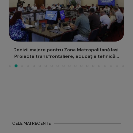
e
Decizii majore pentru Zona Metropolitană Iași:
2
Proiecte transfrontaliere, educație tehnică...
CELE MAI RECENTE