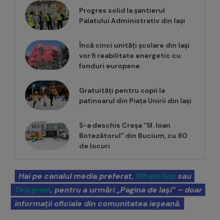
Progres solid la șantierul
Palatului Administrativ din Iași
Încă cinci unități școlare din Iași
vor fi reabilitate energetic cu
fonduri europene
Gratuități pentru copii la
patinoarul din Piața Unirii din Iași
S-a deschis Creșa “Sf. Ioan
Botezătorul” din Bucium, cu 80
de locuri
Hai pe canalul media preferat,
WhatsApp
sau
Telegram
, pentru a urmări „Pagina de Iași” – doar
informații oficiale din comunitatea ieșeană.