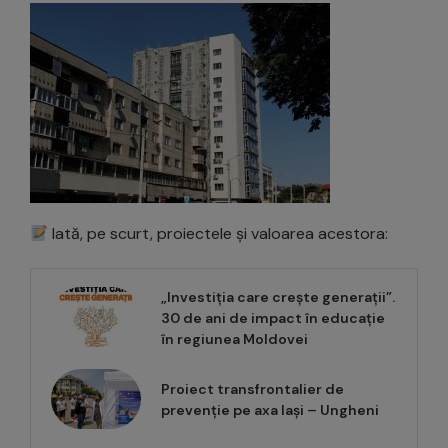
Iată, pe scurt, proiectele și valoarea acestora:
„Investiția care crește generații”.
30 de ani de impact în educație
în regiunea Moldovei
Proiect transfrontalier de
prevenție pe axa Iași – Ungheni