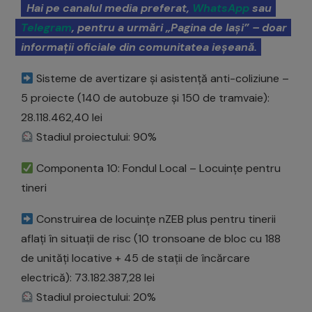
Hai pe canalul media preferat,
WhatsApp
sau
Telegram
, pentru a urmări „Pagina de Iași” – doar
informații oficiale din comunitatea ieșeană.
Sisteme de avertizare și asistență anti-coliziune –
5 proiecte (140 de autobuze și 150 de tramvaie):
28.118.462,40 lei
Stadiul proiectului: 90%
Componenta 10: Fondul Local – Locuințe pentru
tineri
Construirea de locuințe nZEB plus pentru tinerii
aflați în situații de risc (10 tronsoane de bloc cu 188
de unități locative + 45 de stații de încărcare
electrică): 73.182.387,28 lei
Stadiul proiectului: 20%