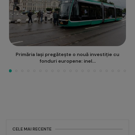
S-au instalat defibrilatoarele semi-automate în
10 locații din Municipiul Iași
CELE MAI RECENTE