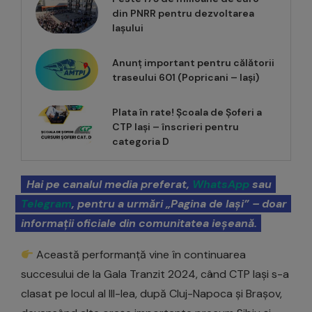
din PNRR pentru dezvoltarea
Iașului
Anunț important pentru călătorii
traseului 601 (Popricani – Iași)
Plata în rate! Școala de Șoferi a
CTP Iași – înscrieri pentru
categoria D
Hai pe canalul media preferat,
WhatsApp
sau
Telegram
, pentru a urmări „Pagina de Iași” – doar
informații oficiale din comunitatea ieșeană.
Această performanță vine în continuarea
succesului de la Gala Tranzit 2024, când CTP Iași s-a
clasat pe locul al III-lea, după Cluj-Napoca și Brașov,