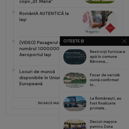
copii „Sf. Maria”
RomânIA AUTENTICĂ la
Iași
CITEȘTE ȘI
(VIDEO) Pasagerul cu
numărul 1.000.000 pe
Restricții furnizare
Aeroportul Iași
apă în comuna
Bârnova,...
Locuri de muncă
Focar de variolă
disponibile în Uniunea
ovină confirmat
Europeană
în...
La Românești, au
fost finalizate
ÎNCARCĂ MAI MULTE POSTĂRI
primele...
Decizii majore
pentru Zona