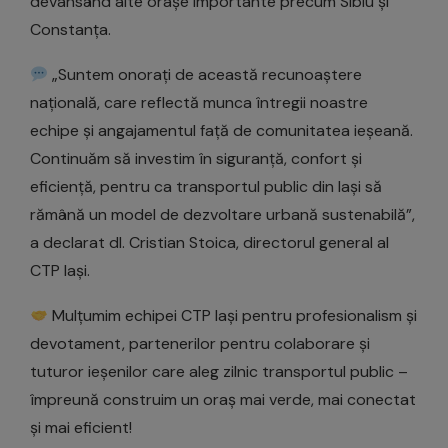
devansând alte orașe importante precum Sibiu și
Constanța.
„Suntem onorați de această recunoaștere
națională, care reflectă munca întregii noastre
echipe și angajamentul față de comunitatea ieșeană.
Continuăm să investim în siguranță, confort și
eficiență, pentru ca transportul public din Iași să
rămână un model de dezvoltare urbană sustenabilă”,
a declarat dl. Cristian Stoica, directorul general al
CTP Iași.
Mulțumim echipei CTP Iași pentru profesionalism și
devotament, partenerilor pentru colaborare și
tuturor ieșenilor care aleg zilnic transportul public –
împreună construim un oraș mai verde, mai conectat
și mai eficient!