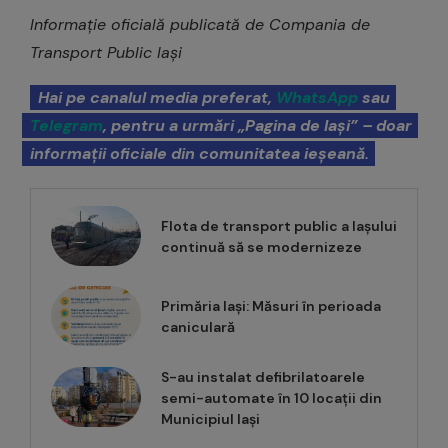
Informație oficială publicată de Compania de
Transport Public Iași
Hai pe canalul media preferat,
WhatsApp
sau
Telegram
, pentru a urmări „Pagina de Iași” – doar
informații oficiale din comunitatea ieșeană.
Flota de transport public a Iașului
continuă să se modernizeze
Primăria Iași: Măsuri în perioada
caniculară
S-au instalat defibrilatoarele
semi-automate în 10 locații din
Municipiul Iași