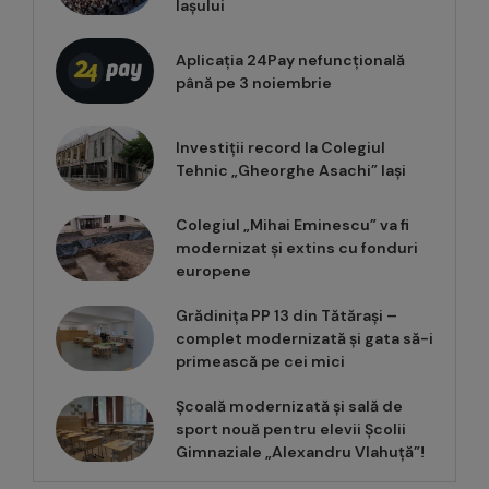
Iașului
Aplicația 24Pay nefuncțională
până pe 3 noiembrie
Investiții record la Colegiul
Tehnic „Gheorghe Asachi” Iași
Colegiul „Mihai Eminescu” va fi
modernizat și extins cu fonduri
europene
Grădinița PP 13 din Tătărași –
complet modernizată și gata să-i
primească pe cei mici
Școală modernizată și sală de
sport nouă pentru elevii Școlii
Gimnaziale „Alexandru Vlahuță”!