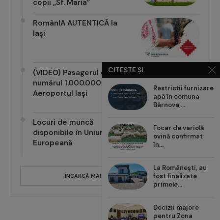
copii „Sf. Maria”
RomânIA AUTENTICĂ la
Iași
CITEȘTE ȘI
(VIDEO) Pasagerul cu
numărul 1.000.000 pe
Restricții furnizare
Aeroportul Iași
apă în comuna
Bârnova,...
Locuri de muncă
Focar de variolă
disponibile în Uniunea
ovină confirmat
Europeană
în...
La Românești, au
fost finalizate
ÎNCARCĂ MAI MULTE POSTĂRI
primele...
Decizii majore
pentru Zona